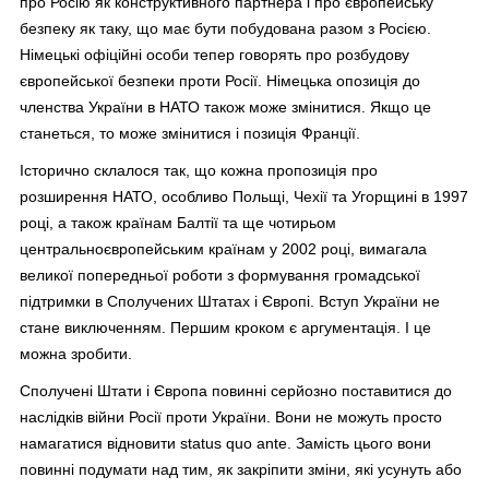
про Росію як конструктивного партнера і про європейську
безпеку як таку, що має бути побудована разом з Росією.
Німецькі офіційні особи тепер говорять про розбудову
європейської безпеки проти Росії. Німецька опозиція до
членства України в НАТО також може змінитися. Якщо це
станеться, то може змінитися і позиція Франції.
Історично склалося так, що кожна пропозиція про
розширення НАТО, особливо Польщі, Чехії та Угорщині в 1997
році, а також країнам Балтії та ще чотирьом
центральноєвропейським країнам у 2002 році, вимагала
великої попередньої роботи з формування громадської
підтримки в Сполучених Штатах і Європі. Вступ України не
стане виключенням. Першим кроком є аргументація. І це
можна зробити.
Сполучені Штати і Європа повинні серйозно поставитися до
наслідків війни Росії проти України. Вони не можуть просто
намагатися відновити status quo ante. Замість цього вони
повинні подумати над тим, як закріпити зміни, які усунуть або