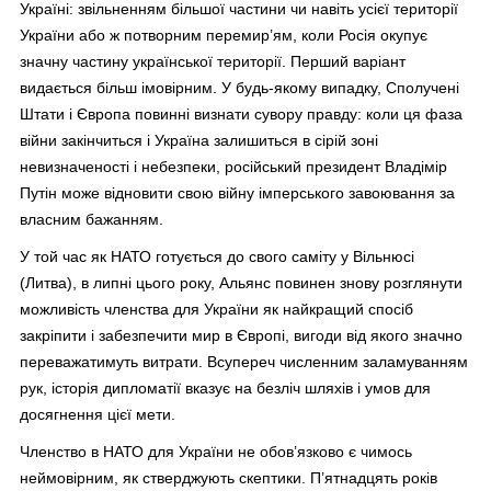
Україні: звільненням більшої частини чи навіть усієї території
України або ж потворним перемир’ям, коли Росія окупує
значну частину української території. Перший варіант
видається більш імовірним. У будь-якому випадку, Сполучені
Штати і Європа повинні визнати сувору правду: коли ця фаза
війни закінчиться і Україна залишиться в сірій зоні
невизначеності і небезпеки, російський президент Владімір
Путін може відновити свою війну імперського завоювання за
власним бажанням.
У той час як НАТО готується до свого саміту у Вільнюсі
(Литва), в липні цього року, Альянс повинен знову розглянути
можливість членства для України як найкращий спосіб
закріпити і забезпечити мир в Європі, вигоди від якого значно
переважатимуть витрати. Всупереч численним заламуванням
рук, історія дипломатії вказує на безліч шляхів і умов для
досягнення цієї мети.
Членство в НАТО для України не обов’язково є чимось
неймовірним, як стверджують скептики. П’ятнадцять років