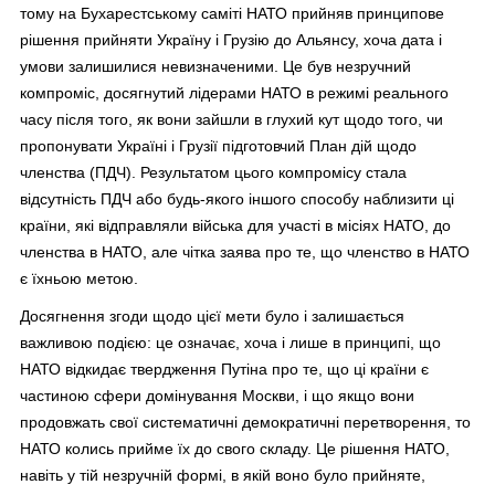
тому на Бухарестському саміті НАТО прийняв принципове
рішення прийняти Україну і Грузію до Альянсу, хоча дата і
умови залишилися невизначеними. Це був незручний
компроміс, досягнутий лідерами НАТО в режимі реального
часу після того, як вони зайшли в глухий кут щодо того, чи
пропонувати Україні і Грузії підготовчий План дій щодо
членства (ПДЧ). Результатом цього компромісу стала
відсутність ПДЧ або будь-якого іншого способу наблизити ці
країни, які відправляли війська для участі в місіях НАТО, до
членства в НАТО, але чітка заява про те, що членство в НАТО
є їхньою метою.
Досягнення згоди щодо цієї мети було і залишається
важливою подією: це означає, хоча і лише в принципі, що
НАТО відкидає твердження Путіна про те, що ці країни є
частиною сфери домінування Москви, і що якщо вони
продовжать свої систематичні демократичні перетворення, то
НАТО колись прийме їх до свого складу. Це рішення НАТО,
навіть у тій незручній формі, в якій воно було прийняте,