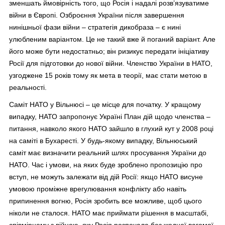
зменшать ймовірність того, що Росія і надалі розв’язуватиме
війни в Європі. Озброєння України після завершення
нинішньої фази війни – стратегія дикобраза – є нині
улюбленим варіантом. Це не такий вже й поганий варіант. Але
його може бути недостатньо; він ризикує передати ініціативу
Росії для підготовки до нової війни. Членство України в НАТО,
узгоджене 15 років тому як мета в теорії, має стати метою в
реальності.
Саміт НАТО у Вільнюсі – це місце для початку. У кращому
випадку, НАТО запропонує Україні План дій щодо членства –
питання, навколо якого НАТО зайшло в глухий кут у 2008 році
на саміті в Бухаресті. У будь-якому випадку, Вільнюський
саміт має визначити реальний шлях просування України до
НАТО. Час і умови, на яких буде зроблено пропозицію про
вступ, не можуть залежати від дій Росії: якщо НАТО висуне
умовою проміжне врегулювання конфлікту або навіть
припинення вогню, Росія зробить все можливе, щоб цього
ніколи не сталося. НАТО має приймати рішення в масштабі,
співмірному з війною, яку Росія розпочала без жодної вагомої