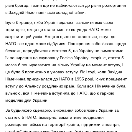
рівні бригад, і вони ще не наближаються до рівня розгортання
в Західній Німеччині часів холодної війни.
Було б краще, якби Україні вдалося звільнити всю свою
територію; якщо це станеться, то вступ до НАТО може
закріпити цей успіх. Якщо ж цього не станеться, вступ до
НАТО все одно може відбутися. Поширення зобов’язань щодо
безпеки, передбачених статтею 5, на Україну не вимагатиме
їх поширення на окуповану Росією Україну; скоріше, стаття 5
могла б поширюватися на вільну Україну на момент вступу, і
це було б прописано в умовах вступу. Як і тоді, коли Західна
Німеччина приєдналася до НАТО в 1955 році, існує прецедент
вступу до Альянсу розділених країн. Коли вся Німеччина була
вільною, вся Німеччина вступила до НАТО, що є гарною
моделлю для України.
За будь-якого сценарію, виконання зобов’язань України за
статтею 5 НАТО, ймовірно, вимагатиме поєднання
розміщення військ на території країни, підтримки з повітря,
надійної підтримки українських сил (які продовжуватимуть