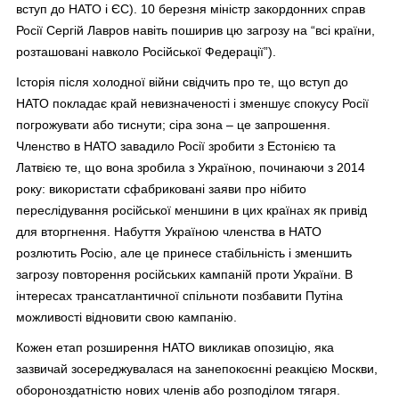
вступ до НАТО і ЄС). 10 березня міністр закордонних справ
Росії Сергій Лавров навіть поширив цю загрозу на “всі країни,
розташовані навколо Російської Федерації”).
Історія після холодної війни свідчить про те, що вступ до
НАТО покладає край невизначеності і зменшує спокусу Росії
погрожувати або тиснути; сіра зона – це запрошення.
Членство в НАТО завадило Росії зробити з Естонією та
Латвією те, що вона зробила з Україною, починаючи з 2014
року: використати сфабриковані заяви про нібито
переслідування російської меншини в цих країнах як привід
для вторгнення. Набуття Україною членства в НАТО
розлютить Росію, але це принесе стабільність і зменшить
загрозу повторення російських кампаній проти України. В
інтересах трансатлантичної спільноти позбавити Путіна
можливості відновити свою кампанію.
Кожен етап розширення НАТО викликав опозицію, яка
зазвичай зосереджувалася на занепокоєнні реакцією Москви,
обороноздатністю нових членів або розподілом тягаря.