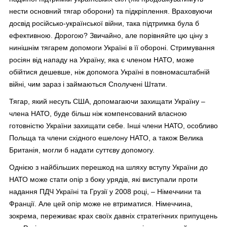
нести основний тягар оборони) та підкріплення. Враховуючи
досвід російсько-української війни, така підтримка була б
ефективною. Дорогою? Звичайно, але порівняйте цю ціну з
нинішнім тягарем допомоги Україні в її обороні. Стримування
росіян від нападу на Україну, яка є членом НАТО, може
обійтися дешевше, ніж допомога Україні в повномасштабній
війні, чим зараз і займаються Сполучені Штати.
Тягар, який несуть США, допомагаючи захищати Україну –
члена НАТО, буде більш ніж компенсований власною
готовністю України захищати себе. Інші члени НАТО, особливо
Польща та члени східного ешелону НАТО, а також Велика
Британія, могли б надати суттєву допомогу.
Однією з найбільших перешкод на шляху вступу України до
НАТО може стати опір з боку урядів, які виступали проти
надання ПДЧ Україні та Грузії у 2008 році, – Німеччини та
Франції. Але цей опір може не втриматися. Німеччина,
зокрема, переживає крах своїх давніх стратегічних припущень