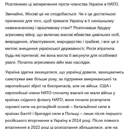
Розглянемо ці заперечення проти членства України в НАТО.
Звичайно, Москві це не сподобається. Чи є це достатньою
причиною для того, щоб тримати Україну в її нинішньому
невизначеному і вразливому стані? Розпочавши брудну
агресивну війну, що включає масові вбивства цивільних осіб,
викрадення, зґвалтування, мародерство і грабежі, і все це з
метою знищення української державності, Росія втратила
будь-які претензії, які вона могла б висунути для особливої
уваги. Початок агресивних війн має наслідки.
Україна здатна захищатися, що українці довели, захищаючись
самотужки вже більше року, за підтримки американської та
європейської зброї та боєприпасів, але не військ. США і
європейські члени НАТО спочатку взагалі не мали військ у
країнах східного флангу НАТО; вони почали розгортати
скромні сили на ротаційній основі – батальйонні сили в
країнах Балтії і бригадні сили в Польщі – лише після першого
російського вторгнення в Україну в 2014 році. Після повного
вторгнення в 2022 році ці розгортання збільшилися, але на