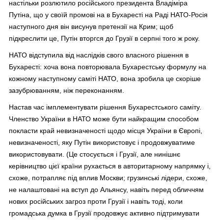
настільки розлютило російського президента Владіміра
Путіна, що у своїй промові на в Бухаресті на Раді НАТО-Росія
наступного дня він висунув претензії на Крим; щоб
підкреслити це, Путін вторгся до Грузії в серпні того ж року.
НАТО відступила від наслідків свого власного рішення в
Бухаресті: хоча вона повторювала Бухарестську формулу на
кожному наступному саміті НАТО, вона зробила це скоріше
зазубрюванням, ніж переконанням.
Настав час імплементувати рішення Бухарестського саміту.
Членство України в НАТО може бути найкращим способом
покласти край невизначеності щодо місця України в Європі,
невизначеності, яку Путін використовує і продовжуватиме
використовувати. (Це стосується і Грузії, але нинішнє
керівництво цієї країни рухається в авторитарному напрямку і,
схоже, потрапляє під вплив Москви; грузинські лідери, схоже,
не налаштовані на вступ до Альянсу, навіть перед обличчям
нових російських загроз проти Грузії і навіть тоді, коли
громадська думка в Грузії продовжує активно підтримувати