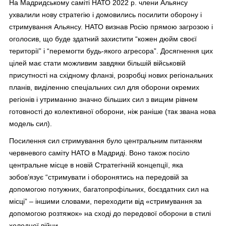
На Мадридському саміті НАТО 2022 р. члени Альянсу
ухвалили нову стратегію і домовились посилити оборону і
стримування Альянсу. НАТО визнав Росію прямою загрозою і
оголосив, що буде здатний захистити “кожен дюйм своєї
території” і “перемогти будь-якого агресора”. Досягнення цих
цілей має стати можливим завдяки більшій військовій
присутності на східному фланзі, розробці нових регіональних
планів, виділенню спеціальних сил для оборони окремих
регіонів і утриманню значно більших сил з вищим рівнем
готовності до колективної оборони, ніж раніше (так звана нова
модель сил).
Посилення сил стримування було центральним питанням
червневого саміту НАТО в Мадриді. Воно також посіло
центральне місце в новій Стратегічній концепції, яка
зобов’язує “стримувати і оборонятись на передовій за
допомогою потужних, багатопрофільних, боєздатних сил на
місці” – іншими словами, переходити від «стримування за
допомогою розтяжок» на сході до передової оборони в стилі
холодної війни.