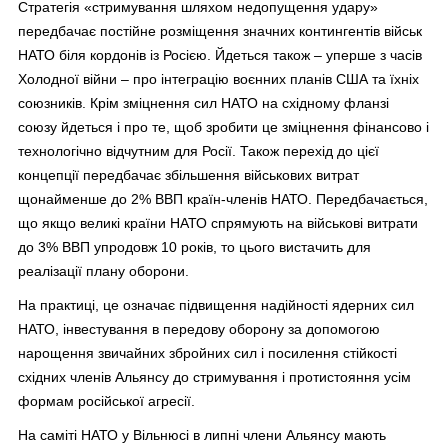
Стратегія «стримування шляхом недопущення удару»
передбачає постійне розміщення значних контингентів військ
НАТО біля кордонів із Росією. Йдеться також – уперше з часів
Холодної війни – про інтеграцію воєнних планів США та їхніх
союзників. Крім зміцнення сил НАТО на східному фланзі
союзу йдеться і про те, щоб зробити це зміцнення фінансово і
технологічно відчутним для Росії. Також перехід до цієї
концепції передбачає збільшення військових витрат
щонайменше до 2% ВВП країн-членів НАТО. Передбачається,
що якщо великі країни НАТО спрямують на військові витрати
до 3% ВВП упродовж 10 років, то цього вистачить для
реалізації плану оборони.
На практиці, це означає підвищення надійності ядерних сил
НАТО, інвестування в передову оборону за допомогою
нарощення звичайних збройних сил і посилення стійкості
східних членів Альянсу до стримування і протистояння усім
формам російської агресії.
На саміті НАТО у Вільнюсі в липні члени Альянсу мають