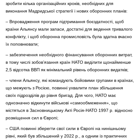
зробити кілька організаційних кроків, необхідних для
виконання Мадридської стратегії і нових оборонних планів:
– Впровадження програм підтримання боєздатності, щоб
країни Альянсу мали запаси, достатні для ведення тривалого
конфлікту, і щоб оборонна промисловість була здатна вчасно
їх поповнювати;
– забезпечення необхідного фінансування оборонних витрат,
в тому числі зобов’язання країн НАТО виділити щонайменше
2,5 відсотка ВВП як мінімальний рівень оборонних видатків;
– члени Альянсу, які командують бойовими групами в країнах,
що межують з Росією, повинні ухвалити план збільшення
своїх підрозділів до рівня бригад. Для чого, НАТО має
однозначно відкинути військові «самообмеження», що
містяться в Засновницькому Акті Росія-НАТО 1997 р. відносно
розміщення сил в Європі;
– США повинні зберегти свої сили в Європі на нинішньому
рівні, який був збільшений у 2022 р., а одним із практичних