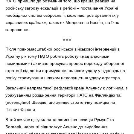
НАТО прийшло до розуміння того, що краща реакція на
російську загрозу ескалації в регіоні – постачання Україні
необхідних систем озброєнь, і, можливо, розгортання їх у
«вразливих країнах», таких як Молдова чи Боснія, на їхнє
запрошення.
***
Після повномасштабної російської військової інтервенції в
Україну рік тому НАТО робить роботу «над власними
помилками» і активно просуває процес переходу оборонної
стратегії від логіки стримування шляхом удару у відповідь на
логіку стримування шляхом недопущення удару агресора.
Загальний напрям такої рефлексії країн Альянсу є логічним, з
урахуванням розширення території НАТО на Фінляндію та
(потенційно) Швецію, що змінює стратегічну позицію на
Півночі Європи.
В той же час ці зусилля та активніша позиція Румунії та
Болгарії, нарешті підштовхує Альянс до вироблення
справжньої оборонної стратегії для Чорноморського регіону,