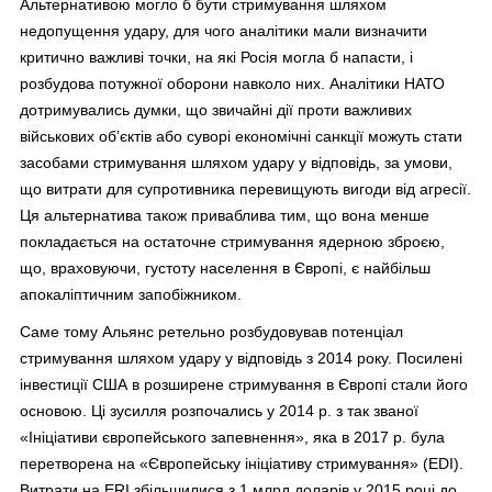
Альтернативою могло б бути стримування шляхом
недопущення удару, для чого аналітики мали визначити
критично важливі точки, на які Росія могла б напасти, і
розбудова потужної оборони навколо них. Аналітики НАТО
дотримувались думки, що звичайні дії проти важливих
військових об’єктів або суворі економічні санкції можуть стати
засобами стримування шляхом удару у відповідь, за умови,
що витрати для супротивника перевищують вигоди від агресії.
Ця альтернатива також приваблива тим, що вона менше
покладається на остаточне стримування ядерною зброєю,
що, враховуючи, густоту населення в Європі, є найбільш
апокаліптичним запобіжником.
Саме тому Альянс ретельно розбудовував потенціал
стримування шляхом удару у відповідь з 2014 року. Посилені
інвестиції США в розширене стримування в Європі стали його
основою. Ці зусилля розпочались у 2014 р. з так званої
«Ініціативи європейського запевнення», яка в 2017 р. була
перетворена на «Європейську ініціативу стримування» (EDI).
Витрати на ERI збільшилися з 1 млрд доларів у 2015 році до