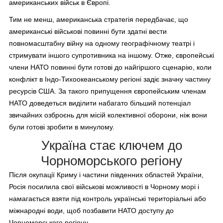
американських військ в Європі.
Тим не менш, американська стратегія передбачає, що
американські військові повинні бути здатні вести
повномасштабну війну на одному географічному театрі і
стримувати іншого супротивника на іншому. Отже, європейські
члени НАТО повинні бути готові до найгіршого сценарію, коли
конфлікт в Індо-Тихоокеанському регіоні задіє значну частину
ресурсів США. За такого припущення європейським членам
НАТО доведеться виділити набагато більший потенціал
звичайних озброєнь для місій колективної оборони, ніж вони
були готові зробити в минулому.
Україна стає ключем до
Чорноморського регіону
Після окупації Криму і частини південних областей України,
Росія посилила свої військові можливості в Чорному морі і
намагається взяти під контроль українські територіальні або
міжнародні води, щоб позбавити НАТО доступу до
Чорноморського регіону.