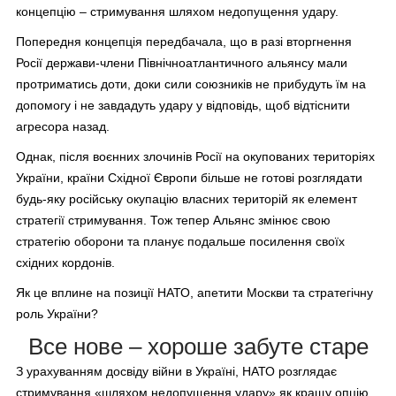
концепцію – стримування шляхом недопущення удару.
Попередня концепція передбачала, що в разі вторгнення
Росії держави-члени Північноатлантичного альянсу мали
протриматись доти, доки сили союзників не прибудуть їм на
допомогу і не завдадуть удару у відповідь, щоб відтіснити
агресора назад.
Однак, після воєнних злочинів Росії на окупованих територіях
України, країни Східної Європи більше не готові розглядати
будь-яку російську окупацію власних територій як елемент
стратегії стримування. Тож тепер Альянс змінює свою
стратегію оборони та планує подальше посилення своїх
східних кордонів.
Як це вплине на позиції НАТО, апетити Москви та стратегічну
роль України?
Все нове – хороше забуте старе
З урахуванням досвіду війни в Україні, НАТО розглядає
стримування «шляхом недопущення удару» як кращу опцію