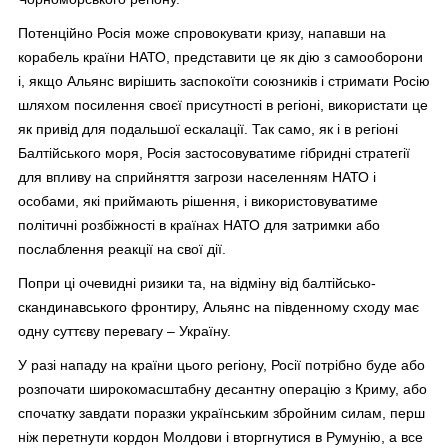
Потенційно Росія може спровокувати кризу, напавши на
корабель країни НАТО, представити це як дію з самооборони
і, якщо Альянс вирішить заспокоїти союзників і стримати Росію
шляхом посилення своєї присутності в регіоні, використати це
як привід для подальшої ескалації. Так само, як і в регіоні
Балтійського моря, Росія застосовуватиме гібридні стратегії
для впливу на сприйняття загрози населенням НАТО і
особами, які приймають рішення, і використовуватиме
політичні розбіжності в країнах НАТО для затримки або
послаблення реакції на свої дії.
Попри ці очевидні ризики та, на відміну від балтійсько-
скандинавського фронтиру, Альянс на південному сходу має
одну суттєву перевагу – Україну.
У разі нападу на країни цього регіону, Росії потрібно буде або
розпочати широкомасштабну десантну операцію з Криму, або
спочатку завдати поразки українським збройним силам, перш
ніж перетнути кордон Молдови і вторгнутися в Румунію, а все