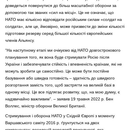
доведеться повернутися до більш масштабної оборони за
допомогою так званих «сил на місці». Це не означає, що
НАТО має кількісно відповідати російським силам «солдат на
солдата», але це, ймовірно, може призвести до зміни кількості
підготовки резерву серед більшої кількості європейських
членів Альянсу.
“На наступному етапі ми очікуємо від НАТО довгострокового
планування того, як вона буде стримувати Росію після
України і забезпечувати стійкість і впевненість країнам, які не
можуть зробити це самостійно. Це може бути постійне
базування або швидка готовність – здатність до швидкого
розгортання замість того, щоб застрягти на великій базі в
одному місці. Це все підлягає розвитку, що, на мою думку, є
надзвичайно важливим”. – заявив 19 травня 2022 р. Бен
Воллес, міністр оборони Великої Британії.
Стримування і оборона НАТО у Східній Європі з моменту
Варшавського саміту 2016 р. ґрунтується на двох
компонентах: посиленій передовій присутності, яка