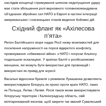
наслідків концепції стримування шляхом недопущення удару
має стати збільшення ролі верховного головнокомандувача
об’єднаних збройних сил НАТО в Європі в частині інтеграції
американських і союзницьких планів ведення бойових дій.
Cхідний фланг як «Ахілесова
п’ята»
Регіон Балтійського моря надає Росії низку можливостей для
посилення напруженості на порозі відкритого конфлікту,
провокування «обмеженої війни» з НАТО і погрози Альянсу
подальшою ескалацією. У країнах Балтії є російськомовні
меншини, які можуть бути використані для провокацій і
використані як привід для агресії.
Васальні відносини Кремля з режимом Лукашенка дозволяють
використовувати Білорусь як проксі проти країн НАТО, таких
як Польща, Литва і Латвія. Росія також може використовувати
білоруську територію і Калінінградську область, свій
мілітаризований ексклав, щоб закрити так званий Сувалкський