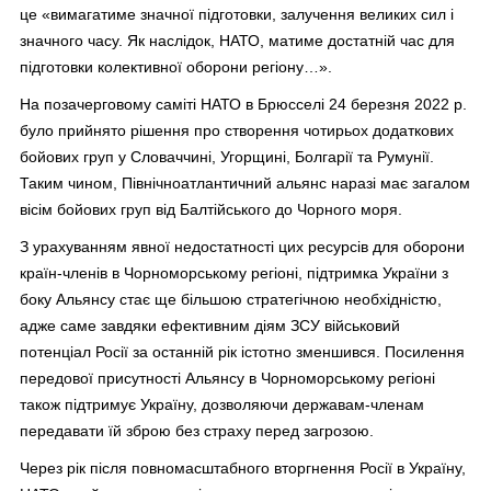
це «вимагатиме значної підготовки, залучення великих сил і
значного часу. Як наслідок, НАТО, матиме достатній час для
підготовки колективної оборони регіону…».
На позачерговому саміті НАТО в Брюсселі 24 березня 2022 р.
було прийнято рішення про створення чотирьох додаткових
бойових груп у Словаччині, Угорщині, Болгарії та Румунії.
Таким чином, Північноатлантичний альянс наразі має загалом
вісім бойових груп від Балтійського до Чорного моря.
З урахуванням явної недостатності цих ресурсів для оборони
країн-членів в Чорноморському регіоні, підтримка України з
боку Альянсу стає ще більшою стратегічною необхідністю,
адже саме завдяки ефективним діям ЗСУ військовий
потенціал Росії за останній рік істотно зменшився. Посилення
передової присутності Альянсу в Чорноморському регіоні
також підтримує Україну, дозволяючи державам-членам
передавати їй зброю без страху перед загрозою.
Через рік після повномасштабного вторгнення Росії в Україну,