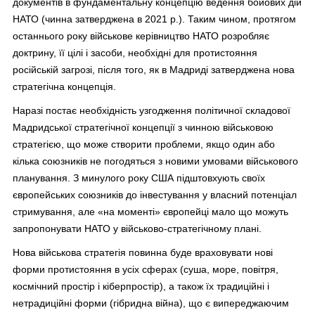
документів в фундаментальну концепцію ведення бойових дій
НАТО (чинна затверджена в 2021 р.). Таким чином, протягом
останнього року військове керівництво НАТО розробляє
доктрину, її цілі і засоби, необхідні для протистояння
російській загрозі, після того, як в Мадриді затверджена нова
стратегічна концепція.
Наразі постає необхідність узгодження політичної складової
Мадридської стратегічної концепції з чинною військовою
стратегією, що може створити проблеми, якщо один або
кілька союзників не погодяться з новими умовами військового
планування. З минулого року США підштовхують своїх
європейських союзників до інвестування у власний потенціал
стримування, але «на моменті» європейці мало що можуть
запропонувати НАТО у військово-стратегічному плані.
Нова військова стратегія повинна буде враховувати нові
форми протистояння в усіх сферах (суша, море, повітря,
космічний простір і кіберпростір), а також їх традиційні і
нетрадиційні форми (гібридна війна), що є випереджаючим