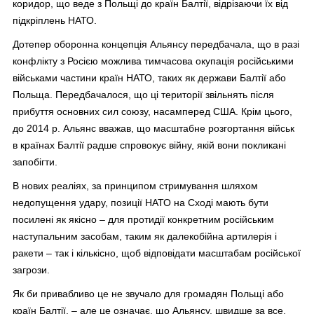
коридор, що веде з Польщі до країн Балтії, відрізаючи їх від
підкріплень НАТО.
Дотепер оборонна концепція Альянсу передбачала, що в разі
конфлікту з Росією можлива тимчасова окупація російськими
військами частини країн НАТО, таких як держави Балтії або
Польща. Передбачалося, що ці території звільнять після
прибуття основних сил союзу, насамперед США. Крім цього,
до 2014 р. Альянс вважав, що масштабне розгортання військ
в країнах Балтії радше спровокує війну, якій вони покликані
запобігти.
В нових реаліях, за принципом стримування шляхом
недопущення удару, позиції НАТО на Сході мають бути
посилені як якісно – для протидії конкретним російським
наступальним засобам, таким як далекобійна артилерія і
ракети – так і кількісно, щоб відповідати масштабам російської
загрози.
Як би привабливо це не звучало для громадян Польщі або
країн Балтії, – але це означає, що Альянсу, швидше за все,