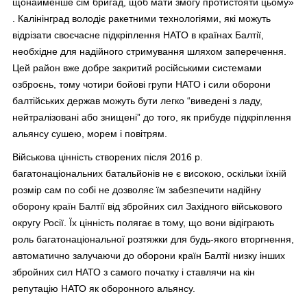
щонайменше сім бригад, щоб мати змогу протистояти цьому»
. Калінінград володіє ракетними технологіями, які можуть
відрізати своєчасне підкріплення НАТО в країнах Балтії,
необхідне для надійного стримування шляхом заперечення.
Цей район вже добре закритий російськими системами
озброєнь, тому чотири бойові групи НАТО і сили оборони
балтійських держав можуть бути легко “виведені з ладу,
нейтралізовані або знищені” до того, як прибуде підкріплення
альянсу сушею, морем і повітрям.
Військова цінність створених після 2016 р.
багатонаціональних батальйонів не є високою, оскільки їхній
розмір сам по собі не дозволяє їм забезпечити надійну
оборону країн Балтії від збройних сил Західного військового
округу Росії. Їх цінність полягає в тому, що вони відіграють
роль багатонаціональної розтяжки для будь-якого вторгнення,
автоматично залучаючи до оборони країн Балтії низку інших
збройних сил НАТО з самого початку і ставлячи на кін
репутацію НАТО як оборонного альянсу.