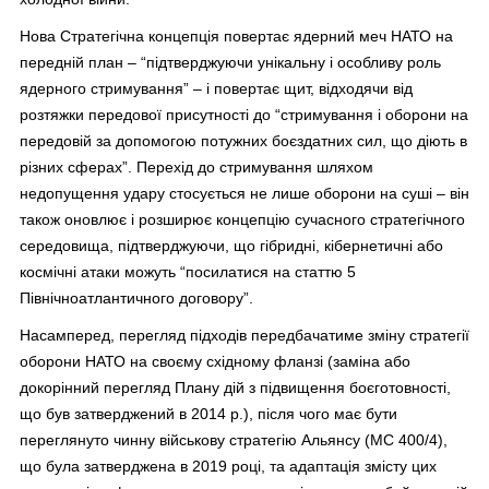
Нова Стратегічна концепція повертає ядерний меч НАТО на
передній план – “підтверджуючи унікальну і особливу роль
ядерного стримування” – і повертає щит, відходячи від
розтяжки передової присутності до “стримування і оборони на
передовій за допомогою потужних боєздатних сил, що діють в
різних сферах”. Перехід до стримування шляхом
недопущення удару стосується не лише оборони на суші – він
також оновлює і розширює концепцію сучасного стратегічного
середовища, підтверджуючи, що гібридні, кібернетичні або
космічні атаки можуть “посилатися на статтю 5
Північноатлантичного договору”.
Насамперед, перегляд підходів передбачатиме зміну стратегії
оборони НАТО на своєму східному фланзі (заміна або
докорінний перегляд Плану дій з підвищення боєготовності,
що був затверджений в 2014 р.), після чого має бути
переглянуто чинну військову стратегію Альянсу (MC 400/4),
що була затверджена в 2019 році, та адаптація змісту цих