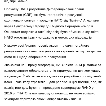
від вирішальної.
Спочатку НАТО розробила Диференційовані плани
реагування (GRP), які були географічно розділені і
охоплювали сегменти кордонів НАТО від Північної Атлантики
через Центральну Європу до Східного Середземномор’я.
Основним недоліком такої відповіді була обмежена здатність
НАТО мислити і діяти узгоджено в межах цих підрозділів.
У цьому русі Альянс перевів акцент на сили негайного
реагування і на сили реагування на європейському театрі, так
само як і щодо оборонного планування.
Зважаючи на широку географію, НАТО після 2014 р. майже за
замовчуванням обрала стратегію стримування шляхом удару
у відповідь. Її військове командування розробило послідовний
план – військову стратегію – для реалізації цієї позиції, але, як
засвідчило дослідження, проведене корпорацією RAND у
2016 р., “НАТО, в нинішньому становищі, не може успішно
захищати територію своїх найвразливіших членів”.