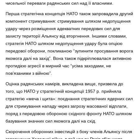
чисельної переваги радянських сил над її власними.
Перша стратегічна концепція НАТО також запровадила другий
компонент стримування: стримування шляхом недопущення
удару через розміщення адекватних передових сил для
захисту території Альянсу від вторгнення. Іншими словами,
стратегія НАТО шляхом недопущення удару була опцією
передової оборони, покликаною “зупинити просування ворога
якомога далі на захід”. Вона також підкріплювалася активною
протидією агресії в мирний час “усіма заходами, не
пов’язаними з війною”.
Оцінка радянських намірів, викладена вище, призвела до
того, що НАТО у стратегічній концепції 1957 р. прийняла
стратегію «меча і щита»: поєднання стратегічних ядерних сил
для стримування нападу через загрозу масованої відплати,
поряд з передовою обороною східного фронту НАТО шляхом
базування значних сил якомога далі на схід.
Скорочення оборонних інвестицій з боку членів Альянсу після
завершення Холодної війни, в той час як Росія збільшила