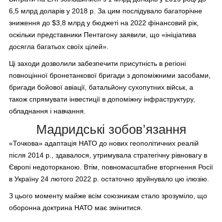
6,5 млрд доларів у 2018 р. За цим послідувало багаторічне
зниження до $3,8 млрд у бюджеті на 2022 фінансовий рік,
оскільки представники Пентагону заявили, що «ініціатива
досягла багатьох своїх цілей».
Ці заходи дозволили забезпечити присутність в регіоні
повноцінної бронетанкової бригади з допоміжними засобами,
бригади бойової авіації, батальйону сухопутних військ, а
також спрямувати інвестиції в допоміжну інфраструктуру,
обладнання і навчання.
Мадридські зобов’язання
«Точкова» адаптація НАТО до нових геополітичних реалій
після 2014 р., здавалося, утримувала стратегічну рівновагу в
Європі недоторканою. Втім, повномасштабне вторгнення Росії
в Україну 24 лютого 2022 р. остаточно зруйнувало цю ілюзію.
З цього моменту майже всім союзникам стало зрозуміло, що
оборонна доктрина НАТО має змінитися.