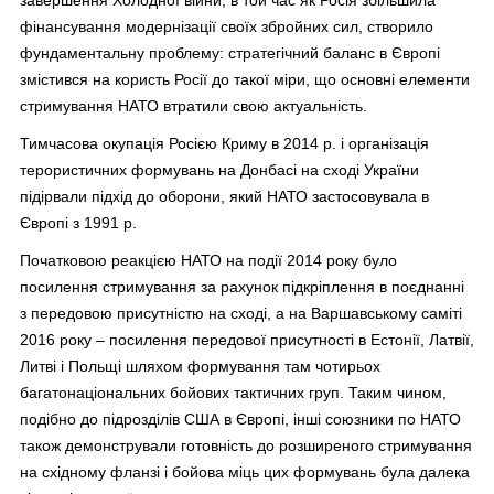
фінансування модернізації своїх збройних сил, створило
фундаментальну проблему: стратегічний баланс в Європі
змістився на користь Росії до такої міри, що основні елементи
стримування НАТО втратили свою актуальність.
Тимчасова окупація Росією Криму в 2014 р. і організація
терористичних формувань на Донбасі на сході України
підірвали підхід до оборони, який НАТО застосовувала в
Європі з 1991 р.
Початковою реакцією НАТО на події 2014 року було
посилення стримування за рахунок підкріплення в поєднанні
з передовою присутністю на сході, а на Варшавському саміті
2016 року – посилення передової присутності в Естонії, Латвії,
Литві і Польщі шляхом формування там чотирьох
багатонаціональних бойових тактичних груп. Таким чином,
подібно до підрозділів США в Європі, інші союзники по НАТО
також демонстрували готовність до розширеного стримування
на східному фланзі і бойова міць цих формувань була далека