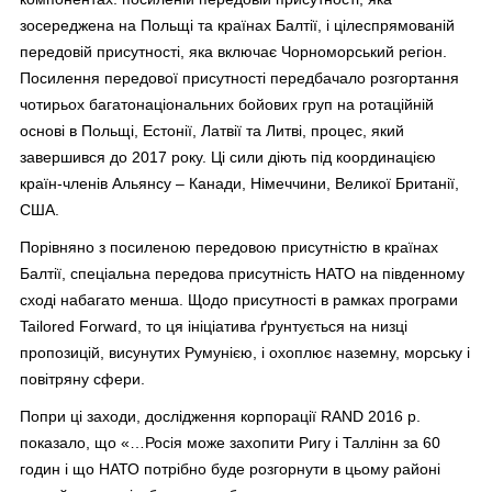
зосереджена на Польщі та країнах Балтії, і цілеспрямованій
передовій присутності, яка включає Чорноморський регіон.
Посилення передової присутності передбачало розгортання
чотирьох багатонаціональних бойових груп на ротаційній
основі в Польщі, Естонії, Латвії та Литві, процес, який
завершився до 2017 року. Ці сили діють під координацією
країн-членів Альянсу – Канади, Німеччини, Великої Британії,
США.
Порівняно з посиленою передовою присутністю в країнах
Балтії, спеціальна передова присутність НАТО на південному
сході набагато менша. Щодо присутності в рамках програми
Tailored Forward, то ця ініціатива ґрунтується на низці
пропозицій, висунутих Румунією, і охоплює наземну, морську і
повітряну сфери.
Попри ці заходи, дослідження корпорації RAND 2016 р.
показало, що «…Росія може захопити Ригу і Таллінн за 60
годин і що НАТО потрібно буде розгорнути в цьому районі