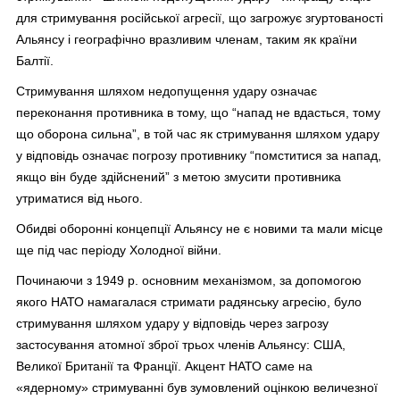
для стримування російської агресії, що загрожує згуртованості
Альянсу і географічно вразливим членам, таким як країни
Балтії.
Стримування шляхом недопущення удару означає
переконання противника в тому, що “напад не вдасться, тому
що оборона сильна”, в той час як стримування шляхом удару
у відповідь означає погрозу противнику “помститися за напад,
якщо він буде здійснений” з метою змусити противника
утриматися від нього.
Обидві оборонні концепції Альянсу не є новими та мали місце
ще під час періоду Холодної війни.
Починаючи з 1949 р. основним механізмом, за допомогою
якого НАТО намагалася стримати радянську агресію, було
стримування шляхом удару у відповідь через загрозу
застосування атомної зброї трьох членів Альянсу: США,
Великої Британії та Франції. Акцент НАТО саме на
«ядерному» стримуванні був зумовлений оцінкою величезної