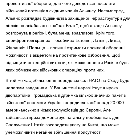
превентивної оборони, для чого доведеться посилити
військовий потенціал східних членів Альянсу. Насамперед,
Альянс розглядає будівництва захищеної інфраструктури для
літаків на авіабазах в країнах Балтії, щоб авіація Альянсу,
розгорнута в регіоні, була менш вразливою. Крім того,
«прифронтові країни» – особливо Естонія, Латвія, Литва,
Фінляндія і Польща – повинні отримати посилені оборонні
можливості з акцентом на протитанкове озброєння, щоб
підвищити потенційні витрати, які може понести Росія в будь-
яких обмежених військових операціях проти них.
В той же час, збільшення передових сил НАТО на Сході буде
нелегким завданням. У Вашингтоні наразі існує широка
двопартійна і громадська підтримка кількох значних пакетів
військової допомоги Україні і передислокації понад 20 000
американських військовослужбовців до Європи. Але
тайванська криза демонструє нагальну необхідність для
Сполучених Штатів зосередити увагу на Китаї, що може
унеможливити негайне збільшення присутності