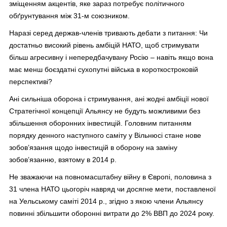
зміщенням акцентів, яке зараз потребує політичного
обґрунтування між 31-м союзником.
Наразі серед держав-членів тривають дебати з питання: Чи
достатньо високий рівень амбіцій НАТО, щоб стримувати
більш агресивну і непередбачувану Росію – навіть якщо вона
має менш боєздатні сухопутні війська в короткостроковій
перспективі?
Ані сильніша оборона і стримування, ані жодні амбіції нової
Стратегічної концепції Альянсу не будуть можливими без
збільшення оборонних інвестицій. Головним питанням
порядку денного наступного саміту у Вільнюсі стане нове
зобов’язання щодо інвестицій в оборону на заміну
зобов’язанню, взятому в 2014 р.
Не зважаючи на повномасштабну війну в Європі, половина з
31 члена НАТО цьогоріч навряд чи досягне мети, поставленої
на Уельському саміті 2014 р., згідно з якою члени Альянсу
повинні збільшити оборонні витрати до 2% ВВП до 2024 року.