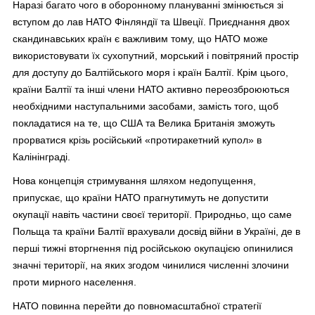
Наразі багато чого в оборонному плануванні змінюється зі
вступом до лав НАТО Фінляндії та Швеції. Приєднання двох
скандинавських країн є важливим тому, що НАТО може
використовувати їх сухопутний, морський і повітряний простір
для доступу до Балтійського моря і країн Балтії. Крім цього,
країни Балтії та інші члени НАТО активно переозброюються
необхідними наступальними засобами, замість того, щоб
покладатися на те, що США та Велика Британія зможуть
прорватися крізь російський «протиракетний купол» в
Калінінграді.
Нова концепція стримування шляхом недопущення,
припускає, що країни НАТО прагнутимуть не допустити
окупації навіть частини своєї території. Природньо, що саме
Польща та країни Балтії врахували досвід війни в Україні, де в
перші тижні вторгнення під російською окупацією опинилися
значні території, на яких згодом чинилися численні злочини
проти мирного населення.
НАТО повинна перейти до повномасштабної стратегії