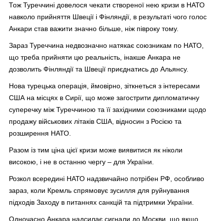
Тож Туреччині довелося чекати створеної нею кризи в НАТО
навколо прийняття Швеції і Фінляндії, в результаті чого голос
Анкари став важити значно більше, ніж півроку тому.
Зараз Туреччина недвозначно натякає союзникам по НАТО,
що треба прийняти цю реальність, інакше Анкара не
дозволить Фінляндії та Швеції приєднатись до Альянсу.
Нова турецька операція, ймовірно, зіткнеться з інтересами
США на місцях в Сирії, що може загострити дипломатичну
суперечку між Туреччиною та її західними союзниками щодо
продажу військових літаків США, відносин з Росією та
розширення НАТО.
Разом із тим ціна цієї кризи може виявитися як ніколи
високою, і не в останню чергу – для України.
Розкол всередині НАТО надзвичайно потрібен РФ, особливо
зараз, коли Кремль спрямовує зусилля для руйнування
підходів Заходу в питаннях санкцій та підтримки України.
Одночасно Анкара надсилає сигнали до Москви, що якщо