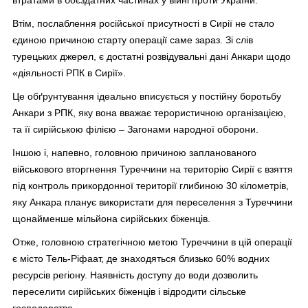
втратами в боєздатних частинах у війні проти України.
Втім, послаблення російської присутності в Сирії не стало
єдиною причиною старту операції саме зараз. Зі слів
турецьких джерел, є достатні розвідувальні дані Анкари щодо
«діяльності РПК в Сирії».
Це обґрунтування ідеально вписується у постійну боротьбу
Анкари з РПК, яку вона вважає терористичною організацією,
та її сирійською філією – Загонами народної оборони.
Іншою і, напевно, головною причиною запланованого
військового вторгнення Туреччини на територію Сирії є взяття
під контроль прикордонної території глибиною 30 кілометрів,
яку Анкара планує використати для переселення з Туреччини
щонайменше мільйона сирійських біженців.
Отже, головною стратегічною метою Туреччини в цій операції
є місто Тель-Ріфаат, де знаходяться близько 60% водних
ресурсів регіону. Наявність доступу до води дозволить
переселити сирійських біженців і відродити сільське