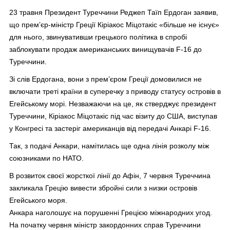
23 травня Президент Туреччини Реджеп Таїп Ердоган заявив,
що прем’єр-міністр Греції Кіріакос Міцотакіс «більше не існує»
для нього, звинувативши грецького політика в спробі
заблокувати продаж американських винищувачів F-16 до
Туреччини.
Зі слів Ердогана, вони з прем’єром Греції домовилися не
включати треті країни в суперечку з приводу статусу островів в
Егейському морі. Незважаючи на це, як стверджує президент
Туреччини, Кіріакос Міцотакіс під час візиту до США, виступав
у Конгресі та застеріг американців від передачі Анкарі F-16.
Так, з подачі Анкари, намітилась ще одна лінія розколу між
союзниками по НАТО.
В розвиток своєї жорсткої лінії до Афін, 7 червня Туреччина
закликала Грецію вивести збройні сили з низки островів
Егейського моря.
Анкара наголошує на порушенні Грецією міжнародних угод.
На початку червня міністр закордонних справ Туреччини