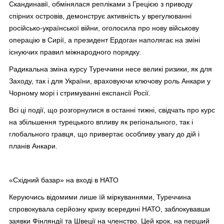
Скандинавії, обмінялася репліками з Грецією з приводу
спірних островів, демонструє активність у врегулюванні
російсько-української війни, оголосила про нову військову
операцію в Сирії, а президент Ердоган наполягає на зміні
існуючих правил міжнародного порядку.
Радикальна зміна курсу Туреччини несе великі ризики, як для
Заходу, так і для України, враховуючи ключову роль Анкари у
Чорному морі і стримуванні експансії Росії.
Всі ці події, що розгорнулися в останні тижні, свідчать про курс
на збільшення турецького впливу як регіонального, так і
глобального гравця, що привертає особливу увагу до дій і
планів Анкари.
«Східний базар» на вході в НАТО
Керуючись відомими лише їй міркуваннями, Туреччина
спровокувала серйозну кризу всередині НАТО, заблокувавши
заявки Фінляндії та Швеції на членство. Цей крок, на перший