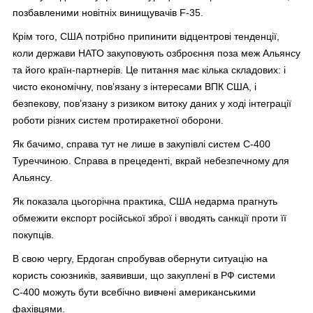
позбавленими новітніх винищувачів F-35.
Крім того, США потрібно припинити відцентрові тенденції,
коли держави НАТО закуповують озброєння поза меж Альянсу
та його країн-партнерів. Це питання має кілька складових: і
чисто економічну, пов’язану з інтересами ВПК США, і
безпекову, пов’язану з ризиком витоку даних у ході інтеграції
роботи різних систем протиракетної оборони.
Як бачимо, справа тут не лише в закупівлі систем С-400
Туреччиною. Справа в прецеденті, вкрай небезпечному для
Альянсу.
Як показала цьогорічна практика, США недарма прагнуть
обмежити експорт російської зброї і вводять санкції проти її
покупців.
В свою чергу, Ердоган спробував обернути ситуацію на
користь союзників, заявивши, що закуплені в РФ системи
С-400 можуть бути всебічно вивчені американськими
фахівцями.