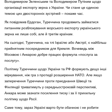
Володимиром Зеленським та Володимиром Путіним щодо
організації експорту зерна з України. Чи стане це єдиною
темою цих двосторонніх зустрічей – покаже час.
Як повідомив Ердоган, Туреччина продовжить займатися
питанням розблокування морського експорту українського
зерна не лише собі, але й третім країнам.
На сьогодні, Туреччина, на тлі Ізраїлю або Австрії, є найбільш
прийнятним посередником для Кремля. Вочевидь між
Москвою і Анкарою добре працює формула «послуга за
послугу».
Політику Туреччини щодо України та РФ формують дещо інші
міркування, ніж гра з протидії розширення НАТО. Але якщо
заперечення Туреччини проти приєднання Швеції та
Фінляндії триватимуть у середньостроковій перспективі,
Анкара може зазнати посилення тиску і за її прихильну
політику щодо Росії.
Саме тому, зараз Україні варто бути обачною і не робити