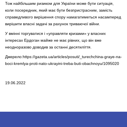
Тож найбільшим ризиком для України може бути ситуація,
коли посередник, який має бути безпристрасним, замість
справедливого вирішення спору намагатиметься насамперед
вирішити власні задачі за рахунок триваючої війни.
У вмінні торгуватися і «управляти кризами» у власних
інтересах Ердоган майже не має рівних, що він вже
неодноразово доводив за останні десятиліття.
Джерело:
https://gazeta.ua/articles/posuti/_turechchina-graye-na-
boci-kremlya-proti-nato-ukrayini-treba-buti-obachnoyu/1095020
19.06.2022