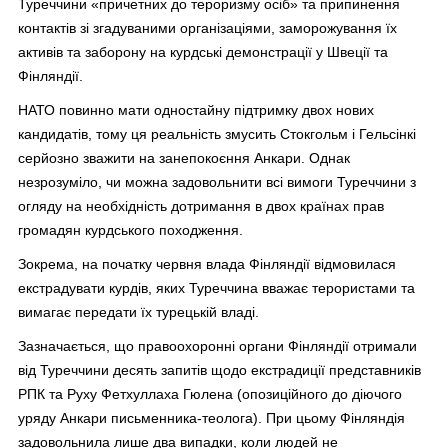
Туреччини «причетних до тероризму осіб» та припинення
контактів зі згадуваними організаціями, заморожування їх
активів та заборону на курдські демонстрації у Швеції та
Фінляндії.
НАТО повинно мати одностайну підтримку двох нових
кандидатів, тому ця реальність змусить Стокгольм і Гельсінкі
серйозно зважити на занепокоєння Анкари. Однак
незрозуміло, чи можна задовольнити всі вимоги Туреччини з
огляду на необхідність дотримання в двох країнах прав
громадян курдського походження.
Зокрема, на початку червня влада Фінляндії відмовилася
екстрадувати курдів, яких Туреччина вважає терористами та
вимагає передати їх турецькій владі.
Зазначається, що правоохоронні органи Фінляндії отримали
від Туреччини десять запитів щодо екстрадиції представників
РПК та Руху Фетхуллаха Гюлена (опозиційного до діючого
уряду Анкари письменника-теолога). При цьому Фінляндія
задовольнила лише два випадки, коли людей не