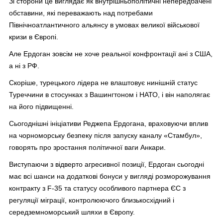
Зі сторони це виглядає як внутрішньополітичні непередбачені
обставини, які переважають над потребами
Північноатлантичного альянсу в умовах великої військової
кризи в Європі.
Але Ердоган зовсім не хоче реальної конфронтації ані з США,
а ні з РФ.
Скоріше, турецького лідера не влаштовує нинішній статус
Туреччини в стосунках з Вашингтоном і НАТО, і він наполягає
на його підвищенні.
Сьогоднішні ініціативи Реджепа Ердогана, враховуючи вплив
на чорноморську безпеку після запуску каналу «Стамбул»,
говорять про зростання політичної ваги Анкари.
Виступаючи з відверто агресивної позиції, Ердоган сьогодні
має всі шанси на додаткові бонуси у вигляді розморожування
контракту з F-35 та статусу особливого партнера ЄС з
регуляції міграції, контролюючого близькосхідний і
середземноморський шляхи в Європу.