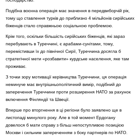
господарство.
Подібна воєнна операція має значення в передвиборчій рік,
тому що ставлення турків до приблизно 4 мільйонів сирійських
біженців стало справжньою соціальною проблемою.
Крім того, оскільки більшість сирійських біженців, які зараз
перебувають в Туреччині, є арабами-сунітами, тому,
перемістивши їх до північної Сирії, Туреччина досягла б
стратегічної мети «розбавити» курдське населення, яке там
проживає.
З точки зору мотивації керівництва Туреччини, ця операція
неминуче має внутрішньополітичний вимір, подібний до
заперечення Туреччини проти розширення НАТО за рахунок
включення Фінляндії та Швеції.
Вперше про вторгнення в ці регіони було заявлено ще в
листопаді минулого року. Але в той момент Ердогану
довелося б мати справу з більш непоступливою позицією
Москви і сильним запереченням з боку партнерів по НАТО.