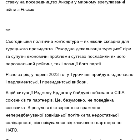
ставку на посередництво Анкари у мирному врегулюванні
війни з Росією.
***
Сьогоднішня політична кон’юнктура – як ніколи складна для
турецького президента. Рекордна девальвація турецької ліри
та супутні економічні проблеми суттєво послабили як його
персональний рейтинг, так і позиції його партії.
Рівно за рік, у червні 2023-го, у Туреччині пройдуть одночасно
і парламентські, і президентські вибори.
В цій ситуації Реджепу Ердогану байдужі побажання США,
союзників та партнерів. Це, безумовно, не поведінка
союзника. В результаті створюється враження
непередбачуваної зовнішньої політики та недостатньої
солідарності, ніж очікувалося від ключового партнера по
НАТО.