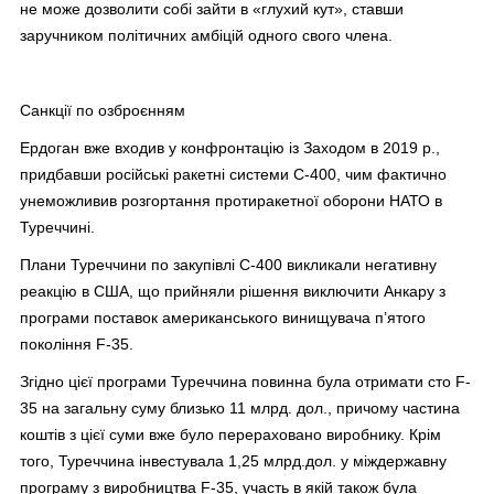
не може дозволити собі зайти в «глухий кут», ставши
заручником політичних амбіцій одного свого члена.
Санкції по озброєнням
Ердоган вже входив у конфронтацію із Заходом в 2019 р.,
придбавши російські ракетні системи С-400, чим фактично
унеможливив розгортання протиракетної оборони НАТО в
Туреччині.
Плани Туреччини по закупівлі С-400 викликали негативну
реакцію в США, що прийняли рішення виключити Анкару з
програми поставок американського винищувача п’ятого
покоління F-35.
Згідно цієї програми Туреччина повинна була отримати сто F-
35 на загальну суму близько 11 млрд. дол., причому частина
коштів з цієї суми вже було перераховано виробнику. Крім
того, Туреччина інвестувала 1,25 млрд.дол. у міждержавну
програму з виробництва F-35, участь в якій також була