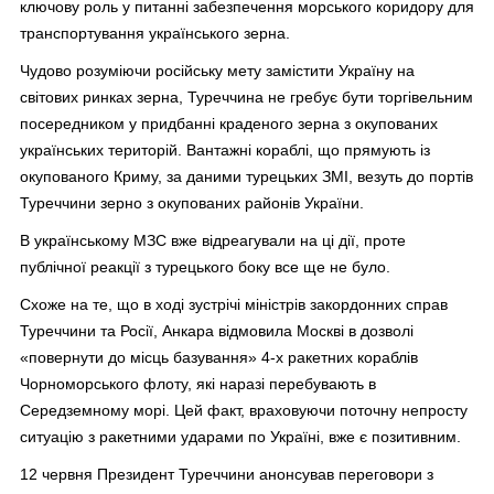
ключову роль у питанні забезпечення морського коридору для
транспортування українського зерна.
Чудово розуміючи російську мету замістити Україну на
світових ринках зерна, Туреччина не гребує бути торгівельним
посередником у придбанні краденого зерна з окупованих
українських територій. Вантажні кораблі, що прямують із
окупованого Криму, за даними турецьких ЗМІ, везуть до портів
Туреччини зерно з окупованих районів України.
В українському МЗС вже відреагували на ці дії, проте
публічної реакції з турецького боку все ще не було.
Схоже на те, що в ході зустрічі міністрів закордонних справ
Туреччини та Росії, Анкара відмовила Москві в дозволі
«повернути до місць базування» 4-х ракетних кораблів
Чорноморського флоту, які наразі перебувають в
Середземному морі. Цей факт, враховуючи поточну непросту
ситуацію з ракетними ударами по Україні, вже є позитивним.
12 червня Президент Туреччини анонсував переговори з