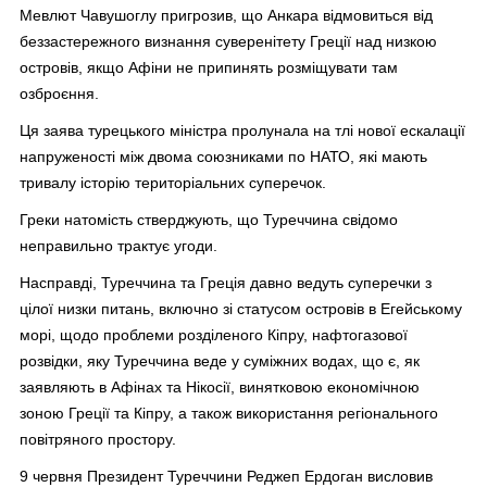
Мевлют Чавушоглу пригрозив, що Анкара відмовиться від
беззастережного визнання суверенітету Греції над низкою
островів, якщо Афіни не припинять розміщувати там
озброєння.
Ця заява турецького міністра пролунала на тлі нової ескалації
напруженості між двома союзниками по НАТО, які мають
тривалу історію територіальних суперечок.
Греки натомість стверджують, що Туреччина свідомо
неправильно трактує угоди.
Насправді, Туреччина та Греція давно ведуть суперечки з
цілої низки питань, включно зі статусом островів в Егейському
морі, щодо проблеми розділеного Кіпру, нафтогазової
розвідки, яку Туреччина веде у суміжних водах, що є, як
заявляють в Афінах та Нікосії, винятковою економічною
зоною Греції та Кіпру, а також використання регіонального
повітряного простору.
9 червня Президент Туреччини Реджеп Ердоган висловив