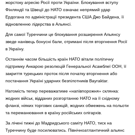
жорстоку агресію Росії проти України. Блокування вступу
Фінляндії та Швеції до НАТО означає непрямий удар
Ердогана по адміністрації президента США Джо Байдена, її
відновленню лідерства в Альянсі.
Для самої Туреччини це блокування розширення Альянсу
зведе нанівець бонусні бали, отримані після вторгнення Росії
в Україну.
Останнім часом більшість країн НАТО вітали політичну
підтримку Анкарою резолюцій Генеральної Асамблеї ООН, її
закриття турецьких проток після початку вторгнення або
постачання Україні ударних безпілотників Bayraktar.
Натомість тепер переважатиме «напівпорожня» склянка:
жодних військ, відданих розгортанню НАТО на її східному
фланзі, ніяких торгових санкцій, жодних обмежень на польоти
та переманювання в країну російських олігархів.
За лічені тижні до Мадридського саміту НАТО, тиск на
Туреччину буде посилюватись. Північноатлантичний альянс