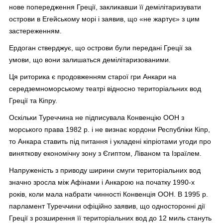
нове попередження Греції, закликавши її демілітаризувати
острови в Егейському морі і заявив, що «не жартує» з цим
застереженням.
Ердоган стверджує, що острови були передані Греції за
умови, що вони залишаться демілітаризованими.
Ця риторика є продовженням старої гри Анкари на
середземноморському театрі відносно територіальних вод
Греції та Кіпру.
Оскільки Туреччина не підписувала Конвенцію ООН з
морського права 1982 р. і не визнає кордони Республіки Кіпр,
то Анкара ставить під питання і укладені кіпріотами угоди про
виняткову економічну зону з Єгиптом, Ліваном та Ізраїлем.
Напруженість з приводу ширини смуги територіальних вод
значно зросла між Афінами і Анкарою на початку 1990-х
років, коли мала набрати чинності Конвенція ООН. В 1995 р.
парламент Туреччини офіційно заявив, що односторонні дії
Греції з розширення її територіальних вод до 12 миль стануть