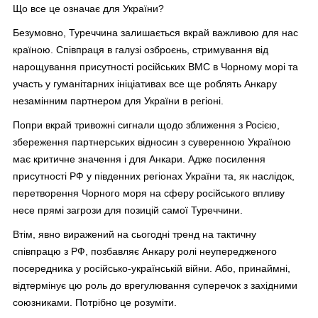
Що все це означає для України?
Безумовно, Туреччина залишається вкрай важливою для нас
країною. Співпраця в галузі озброєнь, стримування від
нарощування присутності російських ВМС в Чорному морі та
участь у гуманітарних ініціативах все ще роблять Анкару
незамінним партнером для України в регіоні.
Попри вкрай тривожні сигнали щодо зближення з Росією,
збереження партнерських відносин з суверенною Україною
має критичне значення і для Анкари. Адже посилення
присутності РФ у південних регіонах України та, як наслідок,
перетворення Чорного моря на сферу російського впливу
несе прямі загрози для позицій самої Туреччини.
Втім, явно виражений на сьогодні тренд на тактичну
співпрацю з РФ, позбавляє Анкару ролі неупередженого
посередника у російсько-українській війни. Або, принаймні,
відтермінує цю роль до врегулювання суперечок з західними
союзниками. Потрібно це розуміти.