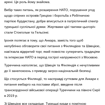
арені. Ця роль йому знайома.
Вибір таких питань, як розширення НАТО, порушення угод
щодо спірних островів Грецією і боротьба з Робітничою
партією Курдистану, добре вписується в патріотичний спектр
турецької суспільної думки. Жертвами цієї тактики цьогоріч
стали Стокгольм та Гельсінкі.
Іронія полягає в тому, що Анкара, замість того щоб
непублічно обговорити свої питання з Фінляндією та Швецією,
нав’язала відкритий торг, який повністю суперечить традиціям
та інтересам НАТО в період гострої напруженості з Москвою.
Туреччина наполягає, що Швеція та Фінляндія є нечутливими
до її занепокоєнь з приводу загроз національній безпеці.
Що стосується Фінляндії, то насправді суттєвим для Анкари є
питання ембарго на поставки зброї, введене після
транскордонної військової операції Туреччини на півночі Сирії
в 2019 р.
Зі Швецією все складніше. Турецькі курди є помітною