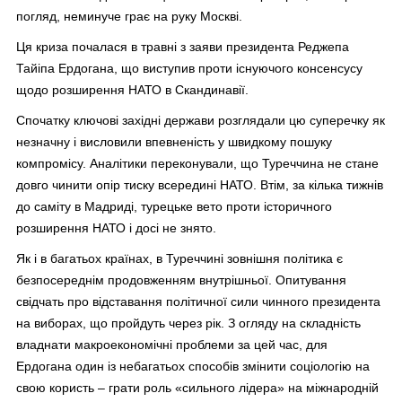
погляд, неминуче грає на руку Москві.
Ця криза почалася в травні з заяви президента Реджепа
Тайіпа Ердогана, що виступив проти існуючого консенсусу
щодо розширення НАТО в Скандинавії.
Спочатку ключові західні держави розглядали цю суперечку як
незначну і висловили впевненість у швидкому пошуку
компромісу. Аналітики переконували, що Туреччина не стане
довго чинити опір тиску всередині НАТО. Втім, за кілька тижнів
до саміту в Мадриді, турецьке вето проти історичного
розширення НАТО і досі не знято.
Як і в багатьох країнах, в Туреччині зовнішня політика є
безпосереднім продовженням внутрішньої. Опитування
свідчать про відставання політичної сили чинного президента
на виборах, що пройдуть через рік. З огляду на складність
владнати макроекономічні проблеми за цей час, для
Ердогана один із небагатьох способів змінити соціологію на
свою користь – грати роль «сильного лідера» на міжнародній