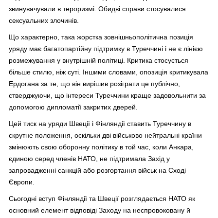
звинувачували в тероризмі. Обидві справи стосувалися
сексуальних злочинів.
Що характерно, така жорстка зовнішньополітична позиція
уряду має багатопартійну підтримку в Туреччині і не є лінією
розмежування у внутрішній політиці. Критика стосується
більше стилю, ніж суті. Іншими словами, опозиція критикувала
Ердогана за те, що він вирішив розіграти це публічно,
стверджуючи, що інтереси Туреччини краще задовольнити за
допомогою дипломатії закритих дверей.
Цей тиск на уряди Швеції і Фінляндії ставить Туреччину в
скрутне положення, оскільки дві військово нейтральні країни
змінюють свою оборонну політику в той час, коли Анкара,
єдиною серед членів НАТО, не підтримала Захід у
запровадженні санкцій або розгортання військ на Сході
Європи.
Сьогодні вступ Фінляндії та Швеції розглядається НАТО як
основний елемент відповіді Заходу на неспровоковану й