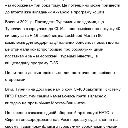
«заморожена» три роки тому. Це потенційно може призвести
до втрати вже вкладених Анкарою в програму коштів.
Восени 2021 р. Президент Туреччини повідомив, що
Туреччина звернулася до США з пропозицією про покупку 40
винищувачів F-16 виробництва Lockheed Martin і 80
комплектів для модернізації наявних бойових літаків, і що на
це отримала контрпропозицію про розрахунки цими
поставками за «заморожені» турецькі інвестиції в
вищезгадану програму F-35.
Це питання до сьогоднішнього дня остаточно не вирішено
сторонами.
Втім, Туреччина досі має намір крім С-400 закупити і систему
ПРО Patriot, тим самим намагаючись грати з власною
вигодою на протиріччях Москва-Вашингтон.
Це рішення заважає єдиній оборонній архітектурі НАТО в
Європі і опосередковано дає Росії перевагу від зіткнення на
своєму південному фланзі з турецькими збройними силами,