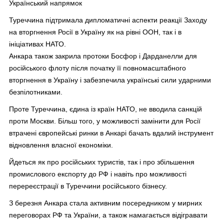
Український напрямок
Туреччина підтримала дипломатичні аспекти реакції Заходу
на вторгнення Росії в Україну як на рівні ООН, так і в
ініціативах НАТО.
Анкара також закрила протоки Босфор і Дарданелли для
російського флоту після початку її повномасштабного
вторгнення в Україну і забезпечила українські сили ударними
безпілотниками.
Проте Туреччина, єдина із країн НАТО, не вводила санкцій
проти Москви. Більш того, у можливості замінити для Росії
втрачені європейські ринки в Анкарі бачать вдалий інструмент
відновлення власної економіки.
Йдеться як про російських туристів, так і про збільшення
промислового експорту до РФ і навіть про можливості
перереєстрації в Туреччини російського бізнесу.
З березня Анкара стала активним посередником у мирних
переговорах РФ та України, а також намагається відігравати