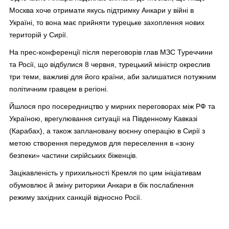
Москва хоче отримати якусь підтримку Анкари у війні в
Україні, то вона має прийняти турецьке захоплення нових
територій у Сирії.
На прес-конференції після переговорів глав МЗС Туреччини
та Росії, що відбулися 8 червня, турецький міністр окреслив
три теми, важливі для його країни, аби залишатися потужним
політичним гравцем в регіоні.
Йшлося про посередництво у мирних переговорах між РФ та
Україною, врегулювання ситуації на Південному Кавказі
(Карабах), а також заплановану воєнну операцію в Сирії з
метою створення передумов для переселення в «зону
безпеки» частини сирійських біженців.
Зацікавленість у прихильності Кремля по цим ініціативам
обумовлює й зміну риторики Анкари в бік послаблення
режиму західних санкцій відносно Росії.