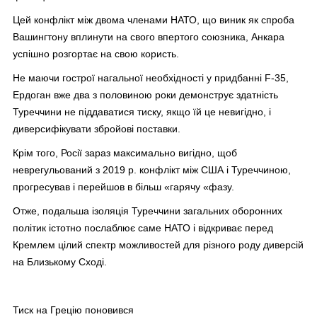
Цей конфлікт між двома членами НАТО, що виник як спроба
Вашингтону вплинути на свого впертого союзника, Анкара
успішно розгортає на свою користь.
Не маючи гострої нагальної необхідності у придбанні F-35,
Ердоган вже два з половиною роки демонструє здатність
Туреччини не піддаватися тиску, якщо їй це невигідно, і
диверсифікувати збройові поставки.
Крім того, Росії зараз максимально вигідно, щоб
неврегульований з 2019 р. конфлікт між США і Туреччиною,
прогресував і перейшов в більш «гарячу «фазу.
Отже, подальша ізоляція Туреччини загальних оборонних
політик істотно послаблює саме НАТО і відкриває перед
Кремлем цілий спектр можливостей для різного роду диверсій
на Близькому Сході.
Тиск на Грецію поновився