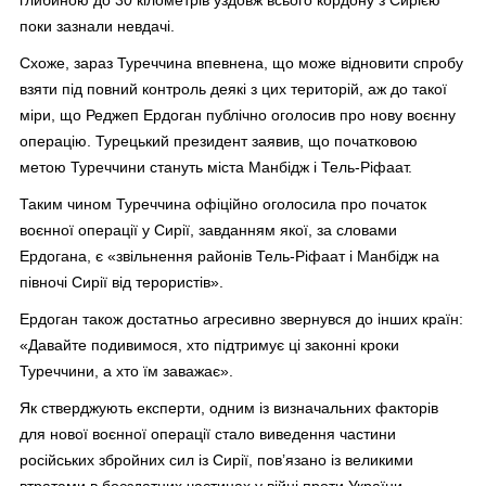
глибиною до 30 кілометрів уздовж всього кордону з Сирією
поки зазнали невдачі.
Схоже, зараз Туреччина впевнена, що може відновити спробу
взяти під повний контроль деякі з цих територій, аж до такої
міри, що Реджеп Ердоган публічно оголосив про нову воєнну
операцію. Турецький президент заявив, що початковою
метою Туреччини стануть міста Манбідж і Тель-Ріфаат.
Таким чином Туреччина офіційно оголосила про початок
воєнної операції у Сирії, завданням якої, за словами
Ердогана, є «звільнення районів Тель-Ріфаат і Манбідж на
півночі Сирії від терористів».
Ердоган також достатньо агресивно звернувся до інших країн:
«Давайте подивимося, хто підтримує ці законні кроки
Туреччини, а хто їм заважає».
Як стверджують експерти, одним із визначальних факторів
для нової воєнної операції стало виведення частини
російських збройних сил із Сирії, пов’язано із великими