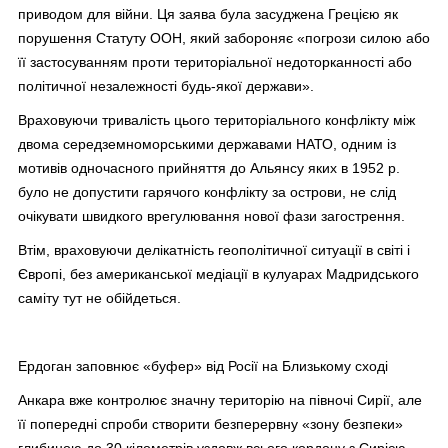
приводом для війни. Ця заява була засуджена Грецією як
порушення Статуту ООН, який забороняє «погрози силою або
її застосуванням проти територіальної недоторканності або
політичної незалежності будь-якої держави».
Враховуючи тривалість цього територіального конфлікту між
двома середземноморськими державами НАТО, одним із
мотивів одночасного прийняття до Альянсу яких в 1952 р.
було не допустити гарячого конфлікту за острови, не слід
очікувати швидкого врегулювання нової фази загострення.
Втім, враховуючи делікатність геополітичної ситуації в світі і
Європі, без американської медіації в кулуарах Мадридського
саміту тут не обійдеться.
Ердоган заповнює «буфер» від Росії на Близькому сході
Анкара вже контролює значну територію на півночі Сирії, але
її попередні спроби створити безперервну «зону безпеки»