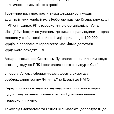
політичною присутністю в країні.
Туреччина виступає проти вимог державності курдів,
десятиліттями конфліктує з Робочою партією Курдистану (далі
– РПК) і називає РПК терористичною організацією. Уряд
Швеції був історично уважним до питань прав людини та прав
меншин у своїй зовнішній політиці і прийняв до 100 000
курдів, а парламент королівства має кілька депутатів
курдського походження.
Анкара вважає, що Стокгольм був занадто прихильним щодо
свого підходу до РПК і пов’язаних з нею структур в Сирії.
8 червня Анкара сформулювала десять вимог для
розблокування вступу Фінляндії та Швеції до НАТО.
Серед головних – відмова від підтримки робітничої партії
Курдистану та інших організацій, які Туреччина вважає
«терористичними».
Також від Стокгольма та Гельсінкі вимагають депортувати до