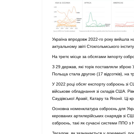
Україна впродовж 2022-го року вийшла на
актуальному звіті Стокгольмського інститу
На третє місце за обсягами імпорту озбр
З 29 держав, які торік поставляли зброю 
Польща стала другою (17 відсотків), на тре
У 2022 році обсяг експорту озброєнь зі С
військове обладнання зі складів США. Рів
Саудівської Аравії, Катару та Японії. Ці 
Основна номенклатура озброєнь для Украї
керованих артилерійських снарядів зі США
озброєнь, такі як сучасні системи ППО з 
Загалом, як зазначається у документі, по