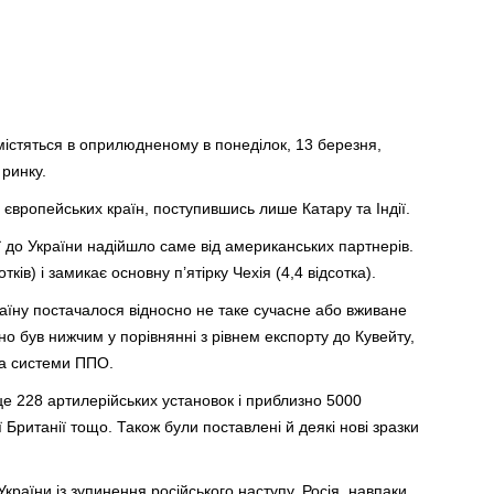
містяться в оприлюдненому в понеділок, 13 березня,
 ринку.
 європейських країн, поступившись лише Катару та Індії.
ої до України надійшло саме від американських партнерів.
ків) і замикає основну п’ятірку Чехія (4,4 відсотка).
країну постачалося відносно не таке сучасне або вживане
дно був нижчим у порівнянні з рівнем експорту до Кувейту,
 та системи ППО.
це 228 артилерійських установок і приблизно 5000
 Британії тощо. Також були поставлені й деякі нові зразки
країни із зупинення російського наступу. Росія, навпаки,