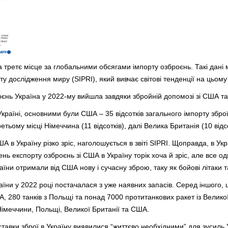
 третє місце за глобальними обсягами імпорту озброєнь. Такі дані 
ту дослідження миру (SIPRI), який вивчає світові тенденції на цьому
оєнь Україна у 2022-му вийшла завдяки збройній допомозі зі США та
Україні, основними були США – 35 відсотків загального імпорту збр
тьому місці Німеччина (11 відсотків), далі Велика Британія (10 відсот
ША в Україну різко зріс, наголошується в звіті SIPRI. Щоправда, в У
ень експорту озброєнь зі США в Україну торік хоча й зріс, але все о
країни отримали від США нову і сучасну зброю, таку як бойові літаки
ни у 2022 році постачалася з уже наявних запасів. Серед іншого, 
, 280 танків з Польщі та понад 7000 протитанкових ракет із Великої
Німеччини, Польщі, Великої Британії та США.
ставки зброї в Україну виявилися “життєво необхідними” для зусиль У