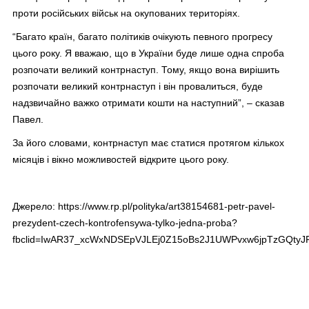
проти російських військ на окупованих територіях.
“Багато країн, багато політиків очікують певного прогресу
цього року. Я вважаю, що в України буде лише одна спроба
розпочати великий контрнаступ. Тому, якщо вона вирішить
розпочати великий контрнаступ і він провалиться, буде
надзвичайно важко отримати кошти на наступний”, – сказав
Павел.
За його словами, контрнаступ має статися протягом кількох
місяців і вікно можливостей відкрите цього року.
Джерело:
https://www.rp.pl/polityka/art38154681-petr-pavel-
prezydent-czech-kontrofensywa-tylko-jedna-proba?
fbclid=IwAR37_xcWxNDSEpVJLEj0Z15oBs2J1UWPvxw6jpTzGQt