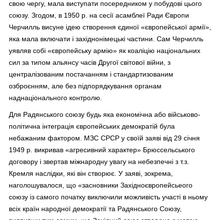
свою чергу, мала виступати посередником у побудові цього
союзу. Згодом, в 1950 р. на сесії асамблеї Ради Європи
Черчилль висуне ідею створення єдиної «європейської армії»,
яка мала включати і західнонімецькі частини. Сам Черчилль
уявляв собі «європейську армію» як коаліцію національних
сил за типом альянсу часів Другої світової війни, з
централізованим постачанням і стандартизованим
озброєнням, але без підпорядкування органам
наднаціонального контролю.
Для Радянського союзу будь яка економічна або військово-
політична інтеграція європейських демократій була
небажаним фактором. МЗС СРСР у своїй заяві від 29 січня
1949 р. викривав «агресивний характер» Брюссельського
договору і звертав міжнародну увагу на небезпечні з т.з.
Кремля наслідки, які він створює. У заяві, зокрема,
наголошувалося, що «засновники Західноєвропейсьеого
союзу із самого початку виключили можливість участі в ньому
всіх країн народної демократії та Радянського Союзу,