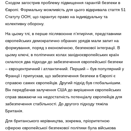
Сходом загострив проблему підвищення гарантій безпеки в
Європі. Формальну можливість для цього відкривала стаття 51
Статуту ООН, що гарантує право на індивідуальну та
колективну оборону.
На цьому тлі, в перше післявоєнне п’ятиріччя, представники
європейських демократично обраних урядів мали запит на
формування, поряд з економічною, безпекової інтеграції. В
цьому ключі, в політичних колах західноєвропейських країн
склалося два підходи до забезпечення європейської безпеки
– євроцентричний і атлантичний. Перший – був популярний у
Франції і припускав, що забезпечення безпеки в Європі є
справою самих європейців. Другий підхід був глобальнішим.
Він передбачав залучення США до вирішення європейських
справ зважаючи на недостатність потенціалу європейців для
забезпечення стабільності. До другого підходу тяжіла
Британія.
Для британського керівництва, зокрема, пріоритетною
сферою європейської безпекової політики була військова