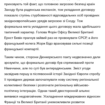
приховують той факт, що головною загрозою безпеці країн
Заходу була радянська експансія, тож укладання договору
показало ступінь стурбованості відповідальних осіб провідних
західноєвропейських урядів загрозою зі Сходу. Тож
формальна мета укладання цього договору мала здебільшого
тактичний характер. Голова Форін Офісу Великої Британії
Ернст Бевін прагнув зайвий раз не провокувати СРСР, а його
французький колега Жорж Бідо враховував сильні позиції
французької компартії.
Таким чином, сторони Дюнкеркського пакту недвозначно дали
зрозуміти, що формально договір був спрямований проти
Німеччини, але по суті був антирадянським. Зміст угоди
засвідчив першу в післявоєнній історії Західної Європи спробу
її провідних держав започаткувати нову систему регіональної
колективної безпеки і розпочати регіональну військово-
політичну інтеграцію. Однак такий двосторонній альянс
виявився недовговічним. Ускладнення міждержавних відносин
Франції та Великої Британії унеможливили розвиток