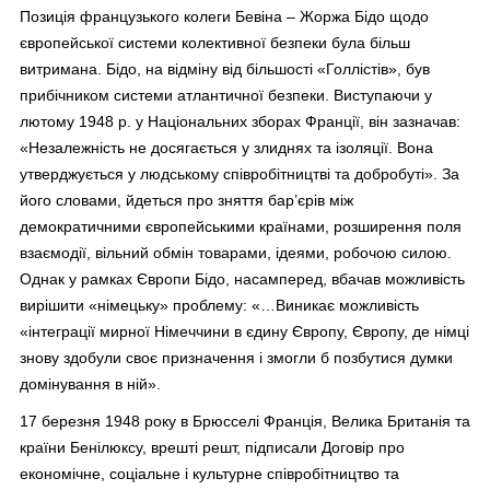
Позиція французького колеги Бевіна – Жоржа Бідо щодо
європейської системи колективної безпеки була більш
витримана. Бідо, на відміну від більшості «Голлістів», був
прибічником системи атлантичної безпеки. Виступаючи у
лютому 1948 р. у Національних зборах Франції, він зазначав:
«Незалежність не досягається у злиднях та ізоляції. Вона
утверджується у людському співробітництві та добробуті». За
його словами, йдеться про зняття бар’єрів між
демократичними європейськими країнами, розширення поля
взаємодії, вільний обмін товарами, ідеями, робочою силою.
Однак у рамках Європи Бідо, насамперед, вбачав можливість
вирішити «німецьку» проблему: «…Виникає можливість
«інтеграції мирної Німеччини в єдину Європу, Європу, де німці
знову здобули своє призначення і змогли б позбутися думки
домінування в ній».
17 березня 1948 року в Брюсселі Франція, Велика Британія та
країни Бенілюксу, врешті решт, підписали Договір про
економічне, соціальне і культурне співробітництво та