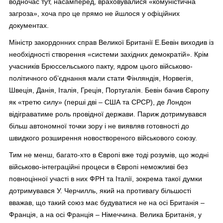
водночас тут, насамперед, враховувалися «комуністична
загроза», хоча про це прямо не йшлося у офіційних
документах.
Міністр закордонних справ Великої Британії Е.Бевін виходив із
необхідності створення «системи західних демократій». Крім
учасників Брюссельського пакту, ядром цього військово-
політичного об’єднання мали стати Фінляндія, Норвегія,
Швеція, Данія, Італія, Греція, Португалія. Бевін бачив Європу
як «третю силу» (перші дві – США та СРСР), де Лондон
відіграватиме роль провідної держави. Париж дотримувався
більш автономної точки зору і не виявляв готовності до
швидкого розширення новоствореного військового союзу.
Тим не менш, багато-хто в Європі вже тоді розумів, що жодні
військово-інтеграційні процеси в Європі неможливі без
повноцінної участі в них ФРН та Італії, зокрема такої думки
дотримувався У. Черчилль, який на противагу більшості
вважав, що такий союз має будуватися не на осі Британія –
Франція, а на осі Франція – Німеччина. Велика Британія, у