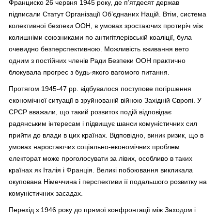
Франциско 26 червня 1945 року, де п’ятдесят держав
підписали Статут Організації Об’єднаних Націй. Втім, система
колективної безпеки ООН, в умовах зростаючих протиріч між
колишніми союзниками по антигітлерівській коаліції, була
очевидно безперспективною. Можливість вживання вето
одним з постійних членів Ради Безпеки ООН практично
блокувала прогрес з будь-якого вагомого питання.
Протягом 1945-47 рр. відбувалося поступове погіршення
економічної ситуації в зруйнованій війною Західній Європі. У
СРСР вважали, що такий розвиток подій відповідає
радянським інтересам і підвищує шанси комуністичних сил
прийти до влади в цих країнах. Відповідно, виник ризик, що в
умовах наростаючих соціально-економічних проблем
електорат може проголосувати за лівих, особливо в таких
країнах як Італія і Франція. Великі побоювання викликала
окупована Німеччина і перспективи її подальшого розвитку на
комуністичних засадах.
Перехід з 1946 року до прямої конфронтації між Заходом і