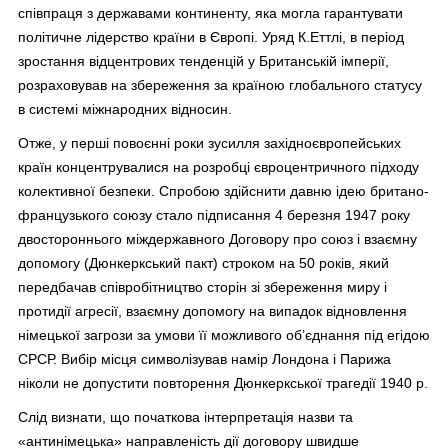
співпраця з державами континенту, яка могла гарантувати
політичне лідерство країни в Європі. Уряд К.Еттлі, в період
зростання відцентрових тенденцій у Британській імперії,
розраховував на збереження за країною глобального статусу
в системі міжнародних відносин.
Отже, у перші повоєнні роки зусилля західноєвропейських
країн концентрувалися на розробці євроцентричного підходу
колективної безпеки. Спробою здійснити давню ідею британо-
французького союзу стало підписання 4 березня 1947 року
двостороннього міждержавного Договору про союз і взаємну
допомогу (Дюнкеркський пакт) строком на 50 років, який
передбачав співробітництво сторін зі збереження миру і
протидії агресії, взаємну допомогу на випадок відновлення
німецької загрози за умови її можливого об’єднання під егідою
СРСР. Вибір місця символізував намір Лондона і Парижа
ніколи не допустити повторення Дюнкеркської трагедії 1940 р.
Слід визнати, що початкова інтерпретація назви та
«антинімецька» направленість дії договору швидше