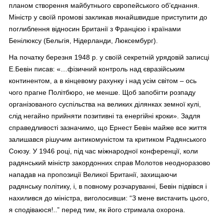
планом створення майбутнього європейського об’єднання.
Міністр у своїй промові закликав якнайшвидше приступити до
поглиблення відносин Британії з Францією і країнами
Бенілюксу (Бельгія, Нідерланди, Люксембург).
На початку березня 1948 р. у своїй секретній урядовій записці
Е.Бевін писав: «…фізичний контроль над євразійським
континентом, а в кінцевому рахунку і над усім світом – ось
чого прагне Політбюро, не менше. Щоб запобігти розпаду
організованого суспільства на великих ділянках земної кулі,
слід негайно прийняти позитивні та енергійні кроки». Задля
справедливості зазначимо, що Ернест Бевін майже все життя
залишався рішучим антикомуністом та критиком Радянського
Союзу. У 1946 році, під час міжнародної конференції, коли
радянський міністр закордонних справ Молотов неодноразово
нападав на пропозиції Великої Британії, захищаючи
радянську політику, і, в повному розчаруванні, Бевін підвівся і
нахилився до міністра, виголосивши: “З мене вистачить цього,
я сподіваюся!..” перед тим, як його стримала охорона.