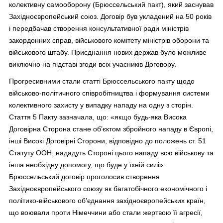
колективну самооборону (Брюссельський пакт), який заснував
Західноєвропейський союз. Договір був укладений на 50 років
і передбачав створення консультативної ради міністрів
закордонних справ, військового комітету міністрів оборони та
військового штабу. Приєднання нових держав було можливе
виключно на підставі згоди всіх учасників Договору.
Прогресивними стали статті Брюссельського пакту щодо
військово-політичного співробітництва і формування системи
колективного захисту у випадку нападу на одну з сторін.
Стаття 5 Пакту зазначала, що: «якщо будь-яка Висока
Договірна Сторона стане об’єктом збройного нападу в Європі,
інші Високі Договірні Сторони, відповідно до положень ст. 51
Статуту ООН, нададуть Стороні цього нападу всю військову та
інша необхідну допомогу, що буде у їхній силі».
Брюссельський договір проголосив створення
Західноєвропейського союзу як багатобічного економічного і
політико-військового об’єднання західноєвропейських країн,
що воювали проти Німеччини або стали жертвою її агресії,