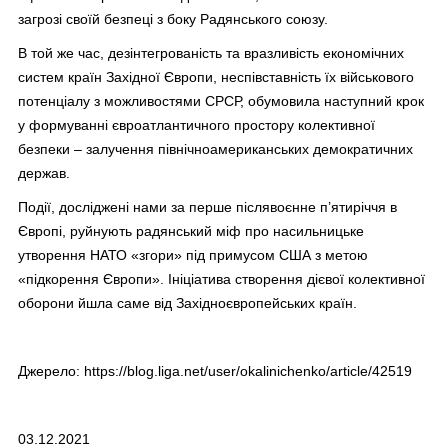
загрозі своїй безпеці з боку Радянського союзу.
В той же час, дезінтегрованість та вразливість економічних
систем країн Західної Європи, неспівставність їх військового
потенціалу з можливостями СРСР, обумовила наступний крок
у формуванні євроатлантичного простору колективної
безпеки – залучення північноамериканських демократичних
держав.
Події, досліджені нами за перше післявоєнне п’ятиріччя в
Європі, руйнують радянський міф про насильницьке
утворення НАТО «згори» під примусом США з метою
«підкорення Європи». Ініціатива створення дієвої колективної
оборони йшла саме від Західноєвропейських країн.
Джерело:
https://blog.liga.net/user/okalinichenko/article/42519
03.12.2021