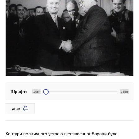
Шрифт:
14px
23px
ДРУК
Контури політичного устрою післявоєнної Європи було