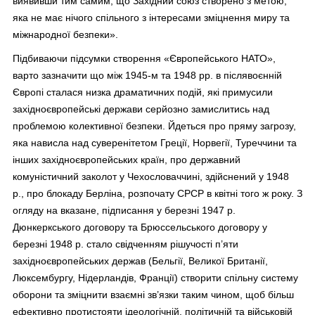
виявивши тим самим, що Західний союз створено з метою,
яка не має нічого спільного з інтересами зміцнення миру та
міжнародної безпеки».
Підбиваючи підсумки створення «Європейського НАТО»,
варто зазначити що між 1945-м та 1948 рр. в післявоєнній
Європі сталася низка драматичних подій, які примусили
західноєвропейські держави серйозно замислитись над
проблемою колективної безпеки. Йдеться про пряму загрозу,
яка нависла над суверенітетом Греції, Норвегії, Туреччини та
інших західноєвропейських країн, про державний
комуністичний заколот у Чехословаччині, здійснений у 1948
р., про блокаду Берліна, розпочату СРСР в квітні того ж року. З
огляду на вказане, підписання у березні 1947 р.
Дюнкеркського договору та Брюссельського договору у
березні 1948 р. стало свідченням рішучості п’яти
західноєвропейських держав (Бельгії, Великої Британії,
Люксембургу, Нідерландів, Франції) створити спільну систему
оборони та зміцнити взаємні зв’язки таким чином, щоб більш
ефективно протистояти ідеологічній, політичній та військовій