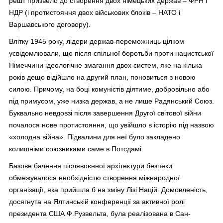
решт призвело до створення двох німецьких держав – ФРН і
НДР (і протистояння двох військових блоків – НАТО і
Варшавського договору).
Влітку 1945 року, лідери держав-переможниць цілком
усвідомлювали, що після спільної боротьби проти нацистської
Німеччини ідеологічне змагання двох систем, яке на кілька
років дещо відійшло на другий план, поновиться з новою
силою. Причому, на боці комуністів діятиме, добровільно або
під примусом, уже низка держав, а не лише Радянський Союз.
Буквально невдовзі після завершення Другої світової війни
почалося нове протистояння, що увійшло в історію під назвою
«холодна війна». Підвалини для неї було закладено
колишніми союзниками саме в Потсдамі.
Базове бачення післявоєнної архітектури безпеки
обмежувалося необхідністю створення міжнародної
організації, яка прийшла б на зміну Лізі Націй. Домовленість,
досягнута на Ялтинській конференції за активної ролі
президента США Ф.Рузвельта, була реалізована в Сан-