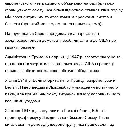
європейського інтеграційного об’єднання на базі британо-
французького союзу. Все більш відчутною ставала лінія поділу
між євроцентричним та атлантичним проектами системи
безпеки (про який ми, згодом, поговоримо окремо).
Напруженість в Європі продовжувала наростати, і
західноєвропейські демократії зробили запити до США про
гарантії безпеки.
Адміністрація Трумена наприкінці 1947 р. звертає увагу на те,
що перш ніж звертатися за допомогою до США європейці
повинні зробити «домашню роботу» і об’єднатися.
У січні 1948 р. Велика Британія та Франція запропонували
Бельгії, Нідерландам й Люксембургу укладення політичного
пакту, але країни Бенілюксу висунули вимогу доповнити його
воєнними угодами.
22 січня 1948 р., виступаючи в Палаті общин, Е.Бевін
пропонує формулу Західноєвропейського Союзу. Після
виголошення доповіді утворено групу, яка працювала над