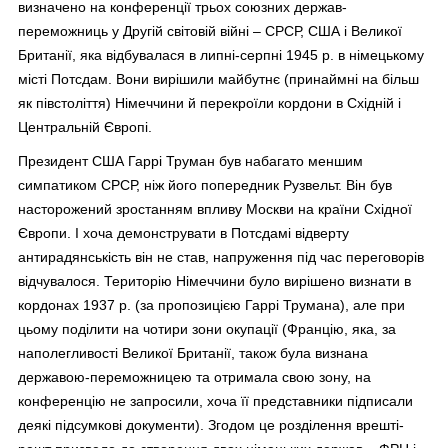
визначено на конференції трьох союзних держав-
переможниць у Другій світовій війні – СРСР, США і Великої
Британії, яка відбувалася в липні-серпні 1945 р. в німецькому
місті Потсдам. Вони вирішили майбутнє (принаймні на більш
як півстоліття) Німеччини й перекроїли кордони в Східній і
Центральній Європі.
Президент США Гаррі Труман був набагато меншим
симпатиком СРСР, ніж його попередник Рузвельт. Він був
насторожений зростанням впливу Москви на країни Східної
Європи. І хоча демонструвати в Потсдамі відверту
антирадянськість він не став, напруження під час переговорів
відчувалося. Територію Німеччини було вирішено визнати в
кордонах 1937 р. (за пропозицією Гаррі Трумана), але при
цьому поділити на чотири зони окупації (Францію, яка, за
наполегливості Великої Британії, також була визнана
державою-переможницею та отримала свою зону, на
конференцію не запросили, хоча її представники підписали
деякі підсумкові документи). Згодом це розділення врешті-