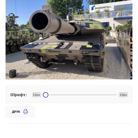
Шрифт:
14px
23px
ДРУК