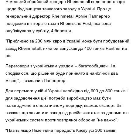
Німецький збройовий концерн Rheinmetall веде переговори
щодо будівництва танкового заводу в Україні. Про це
генеральний директор Rheinmetall Армін Паппергер
повідомив в інтерв’ю газеті Rheinische Post, яке вона
опублікувала у суботу, 4 березня.
“Приблизно за 200 млн євро в Україні може бути побудований
завод Rheinmetall, який би випускав до 400 танків Panther на
рік.
Переговори з українським урядом – багатообіцяючі, і я
сподіваюся, що рішення буде прийнято в найближчі два
місяці”, – зазначив Паппергер.
Для перемоги у війні Україні необхідно від 600 до 800 танків і
для задоволення цієї потреби виробництво має бути
налагоджене в оперативному порядку, вважає експерт. Він
вважає, що захистити завод від російських атак за допомогою
українських систем протиповітряної оборони “не важко”.
“Навіть якщо Німеччина передасть Києву усі 300 танків