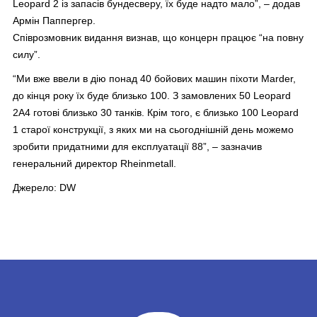
Leopard 2 із запасів бундесверу, їх буде надто мало”, – додав
Армін Паппергер.
Співрозмовник видання визнав, що концерн працює “на повну
силу”.
“Ми вже ввели в дію понад 40 бойових машин піхоти Marder,
до кінця року їх буде близько 100. З замовлених 50 Leopard
2A4 готові близько 30 танків. Крім того, є близько 100 Leopard
1 старої конструкції, з яких ми на сьогоднішній день можемо
зробити придатними для експлуатації 88”, – зазначив
генеральний директор Rheinmetall.
Джерело: DW