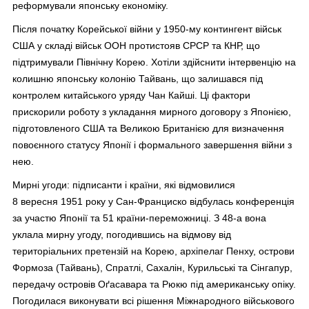
реформували японську економіку.
Після початку Корейської війни у 1950-му контингент військ
США у складі військ ООН протистояв СРСР та КНР, що
підтримували Північну Корею. Хотіли здійснити інтервенцію на
колишню японську колонію Тайвань, що залишався під
контролем китайського уряду Чан Кайші. Ці фактори
прискорили роботу з укладання мирного договору з Японією,
підготовленого США та Великою Британією для визначення
повоєнного статусу Японії і формального завершення війни з
нею.
Мирні угоди: підписанти і країни, які відмовилися
8 вересня 1951 року у Сан-Франциско відбулась конференція
за участю Японії та 51 країни-переможниці. З 48-а вона
уклала мирну угоду, погодившись на відмову від
територіальних претензій на Корею, архіпелаг Пенху, острови
Формоза (Тайвань), Спратлі, Сахалін, Курильські та Сінгапур,
передачу островів Оґасавара та Рюкю під американську опіку.
Погодилася виконувати всі рішення Міжнародного військового