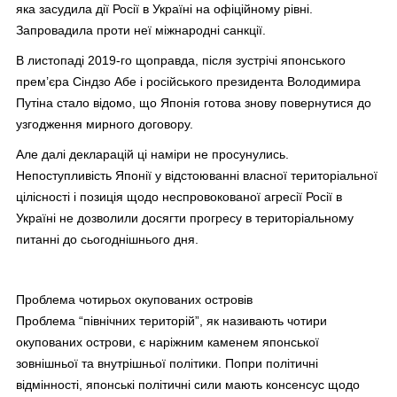
яка засудила дії Росії в Україні на офіційному рівні.
Запровадила проти неї міжнародні санкції.
В листопаді 2019-го щоправда, після зустрічі японського
прем’єра Сіндзо Абе і російського президента Володимира
Путіна стало відомо, що Японія готова знову повернутися до
узгодження мирного договору.
Але далі декларацій ці наміри не просунулись.
Непоступливість Японії у відстоюванні власної територіальної
цілісності і позиція щодо неспровокованої агресії Росії в
Україні не дозволили досягти прогресу в територіальному
питанні до сьогоднішнього дня.
Проблема чотирьох окупованих островів
Проблема “північних територій”, як називають чотири
окупованих острови, є наріжним каменем японської
зовнішньої та внутрішньої політики. Попри політичні
відмінності, японські політичні сили мають консенсус щодо