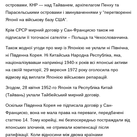
островами, КНР — над Тайванем, архіпелагом Пенху та
Парасельськими островами і звинуваченнями у “перетворенні
Японії на військову базу США”.
Крім СРСР мирний договір у Сан-Франциско також не
підписали її тогочасні сателіти – Польща та Чехословаччина.
Також жодної угоди про мир із Японією не уклали ні Північна,
ні Південна Корея. Ні Китайська Народна Республіка, яка,
націоналізувавши наприкінці 1940-х років всі японські активи
на своїй території, 29 вересня 1972 року оголосила про
відмову від виплати Японією військових репарацій.
Згодом, 28 квітня 1952-го Японія та Республіка Китай
(Тайвань) уклали Тайбейський мирний договір.
Оскільки Південна Корея не підписала договір у Сан-
Франциско, вона не мала права на переваги, передбачені
статтею 14. Тому корейці, які безпосередньо постраждали від
японських злочинів, не отримали компенсації після
ратифікації. Коли відносини між двома країнами