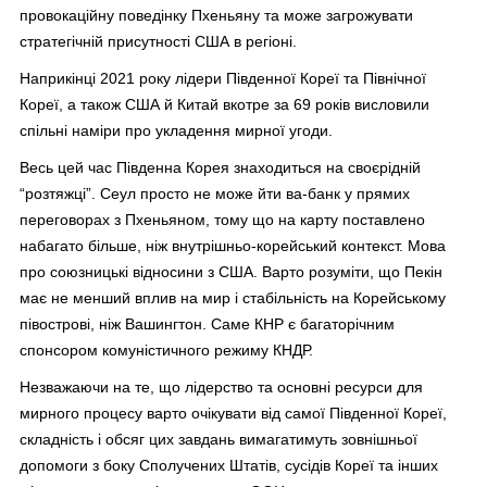
провокаційну поведінку Пхеньяну та може загрожувати
стратегічній присутності США в регіоні.
Наприкінці 2021 року лідери Південної Кореї та Північної
Кореї, а також США й Китай вкотре за 69 років висловили
спільні наміри про укладення мирної угоди.
Весь цей час Південна Корея знаходиться на своєрідній
“розтяжці”. Сеул просто не може йти ва-банк у прямих
переговорах з Пхеньяном, тому що на карту поставлено
набагато більше, ніж внутрішньо-корейський контекст. Мова
про союзницькі відносини з США. Варто розуміти, що Пекін
має не менший вплив на мир і стабільність на Корейському
півострові, ніж Вашингтон. Саме КНР є багаторічним
спонсором комуністичного режиму КНДР.
Незважаючи на те, що лідерство та основні ресурси для
мирного процесу варто очікувати від самої Південної Кореї,
складність і обсяг цих завдань вимагатимуть зовнішньої
допомоги з боку Сполучених Штатів, сусідів Кореї та інших