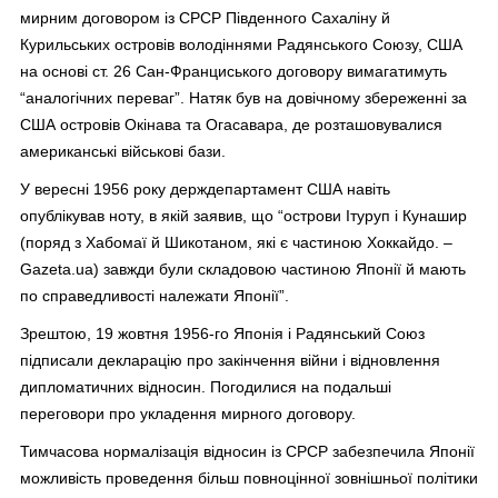
мирним договором із СРСР Південного Сахаліну й
Курильських островів володіннями Радянського Союзу, США
на основі ст. 26 Сан-Франциського договору вимагатимуть
“аналогічних переваг”. Натяк був на довічному збереженні за
США островів Окінава та Огасавара, де розташовувалися
американські військові бази.
У вересні 1956 року держдепартамент США навіть
опублікував ноту, в якій заявив, що “острови Ітуруп і Кунашир
(поряд з Хабомаї й Шикотаном, які є частиною Хоккайдо. –
Gazeta.ua) завжди були складовою частиною Японії й мають
по справедливості належати Японії”.
Зрештою, 19 жовтня 1956-го Японія і Радянський Союз
підписали декларацію про закінчення війни і відновлення
дипломатичних відносин. Погодилися на подальші
переговори про укладення мирного договору.
Тимчасова нормалізація відносин із СРСР забезпечила Японії
можливість проведення більш повноцінної зовнішньої політики