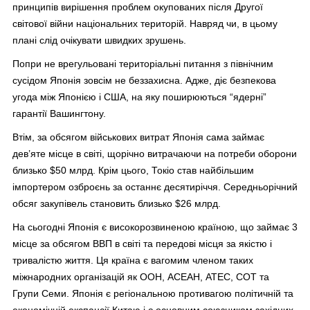
принципів вирішення проблем окупованих після Другої
світової війни національних територій. Навряд чи, в цьому
плані слід очікувати швидких зрушень.
Попри не врегульовані територіальні питання з північним
сусідом Японія зовсім не беззахисна. Адже, діє безпекова
угода між Японією і США, на яку поширюються “ядерні”
гарантії Вашингтону.
Втім, за обсягом військових витрат Японія сама займає
дев’яте місце в світі, щорічно витрачаючи на потреби оборони
близько $50 млрд. Крім цього, Токіо став найбільшим
імпортером озброєнь за останнє десятиріччя. Середньорічний
обсяг закупівель становить близько $26 млрд.
На сьогодні Японія є високорозвиненою країною, що займає 3
місце за обсягом ВВП в світі та передові місця за якістю і
тривалістю життя. Ця країна є вагомим членом таких
міжнародних організацій як ООН, АСЕАН, АТЕС, СОТ та
Групи Семи. Японія є регіональною противагою політичній та
економічній експансії Китаю і є основним союзником західних