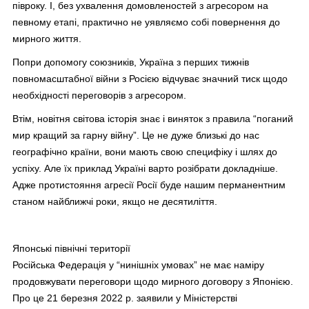
півроку. І, без ухвалення домовленостей з агресором на
певному етапі, практично не уявляємо собі повернення до
мирного життя.
Попри допомогу союзників, Україна з перших тижнів
повномасштабної війни з Росією відчуває значний тиск щодо
необхідності переговорів з агресором.
Втім, новітня світова історія знає і виняток з правила “поганий
мир кращий за гарну війну”. Це не дуже близькі до нас
географічно країни, вони мають свою специфіку і шлях до
успіху. Але їх приклад Україні варто розібрати докладніше.
Адже протистояння агресії Росії буде нашим перманентним
станом найближчі роки, якщо не десятиліття.
Японські північні території
Російська Федерація у “нинішніх умовах” не має наміру
продовжувати переговори щодо мирного договору з Японією.
Про це 21 березня 2022 р. заявили у Міністерстві