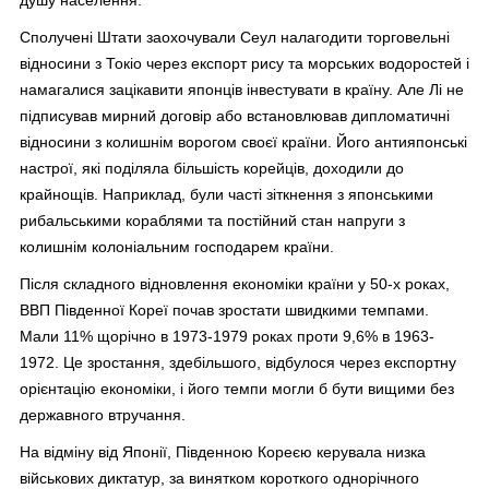
Сполучені Штати заохочували Сеул налагодити торговельні
відносини з Токіо через експорт рису та морських водоростей і
намагалися зацікавити японців інвестувати в країну. Але Лі не
підписував мирний договір або встановлював дипломатичні
відносини з колишнім ворогом своєї країни. Його антияпонські
настрої, які поділяла більшість корейців, доходили до
крайнощів. Наприклад, були часті зіткнення з японськими
рибальськими кораблями та постійний стан напруги з
колишнім колоніальним господарем країни.
Після складного відновлення економіки країни у 50-х роках,
ВВП Південної Кореї почав зростати швидкими темпами.
Мали 11% щорічно в 1973-1979 роках проти 9,6% в 1963-
1972. Це зростання, здебільшого, відбулося через експортну
орієнтацію економіки, і його темпи могли б бути вищими без
державного втручання.
На відміну від Японії, Південною Кореєю керувала низка
військових диктатур, за винятком короткого однорічного