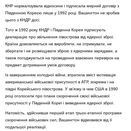
КНР нормалізувала відносини і підписала мирний договір з
Південною Кореєю лише у 1992 році. Вашингтон не зробив
цього з КНДР досі.
Того ж 1992 року КНДР і Південна Корея підписують
декларацію про звільнення півострова від ядерної зброї.
Країни домовляються не виробляти, не отримувати, не
зберігати і не розміщувати зброю з ядерними зарядами, а
також погоджуються на проведення взаємних перевірок на
предмет дотримання умов договору.
Із завершенням холодної війни, втратила зміст мотивація
американської військової присутності в АТР, зокрема і на
півдні Корейського півострова. У зв’язку із чим США в 1990
році оголосили про плани скорочення своєї військової
присутності у Південній Кореї і виведення ядерної зброї.
Натомість, здійснивши перший етап трьох-етапної програми
скорочення військових сил, Вашингтон відмовився від її
подальшої реалізації.