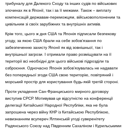
трибуналу для Далекого Сходу та інших судів по військових
злочинах як в Японії, так і за її межами. Також – виплату
компенсацій державам-переможцям, військовополоненим та
цивільним зі своїх зарубіжних та внутрішніх активів.
Крім того, цього ж дня США та Японія підписали безпекову
угоду, за якою США брали на себе зобов’язання по
забезпеченню захисту Японії як від зовнішньої, так і
внутрішньої загрози. І отримали право розміщувати на її
території всі необхідні для цього військові підрозділи та
озброєння. Одночасно Японія зобов’язувалась не надавати
без попередньої згоди США свою територію, повітряний і
морський простір для користування будь-якій третій стороні.
Проти укладення Сан-Франциського мирного договору
виступив СРСР. Мотивував це відсутністю на конференції
делегації Китайської Народної Республіки, яка не була
запрошена через війну КНР із Китайською Республікою,
невизнанням всупереч Ялтинській угоді суверенітету
Радянського Союзу над Південним Сахаліном і Курильськими