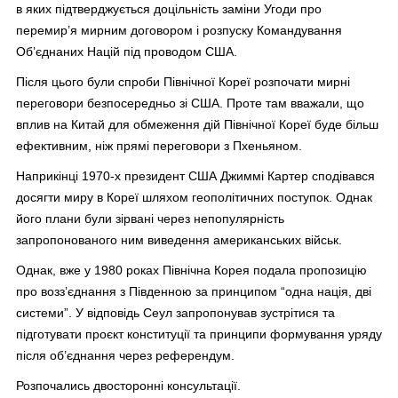
в яких підтверджується доцільність заміни Угоди про
перемир’я мирним договором і розпуску Командування
Об’єднаних Націй під проводом США.
Після цього були спроби Північної Кореї розпочати мирні
переговори безпосередньо зі США. Проте там вважали, що
вплив на Китай для обмеження дій Північної Кореї буде більш
ефективним, ніж прямі переговори з Пхеньяном.
Наприкінці 1970-х президент США Джиммі Картер сподівався
досягти миру в Кореї шляхом геополітичних поступок. Однак
його плани були зірвані через непопулярність
запропонованого ним виведення американських військ.
Однак, вже у 1980 роках Північна Корея подала пропозицію
про возз’єднання з Південною за принципом “одна нація, дві
системи”. У відповідь Сеул запропонував зустрітися та
підготувати проєкт конституції та принципи формування уряду
після об’єднання через референдум.
Розпочались двосторонні консультації.