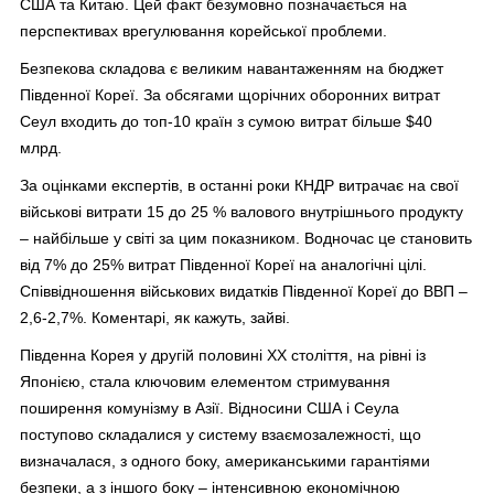
США та Китаю. Цей факт безумовно позначається на
перспективах врегулювання корейської проблеми.
Безпекова складова є великим навантаженням на бюджет
Південної Кореї. За обсягами щорічних оборонних витрат
Сеул входить до топ-10 країн з сумою витрат більше $40
млрд.
За оцінками експертів, в останні роки КНДР витрачає на свої
військові витрати 15 до 25 % валового внутрішнього продукту
– найбільше у світі за цим показником. Водночас це становить
від 7% до 25% витрат Південної Кореї на аналогічні цілі.
Співвідношення військових видатків Південної Кореї до ВВП –
2,6-2,7%. Коментарі, як кажуть, зайві.
Південна Корея у другій половині ХХ століття, на рівні із
Японією, стала ключовим елементом стримування
поширення комунізму в Азії. Відносини США і Сеула
поступово складалися у систему взаємозалежності, що
визначалася, з одного боку, американськими гарантіями
безпеки, а з іншого боку – інтенсивною економічною