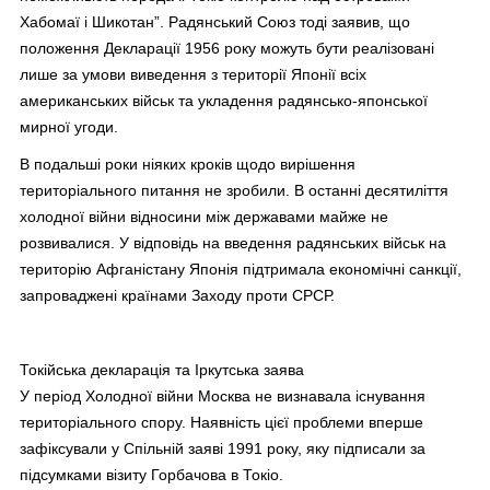
Хабомаї і Шикотан”. Радянський Союз тоді заявив, що
положення Декларації 1956 року можуть бути реалізовані
лише за умови виведення з території Японії всіх
американських військ та укладення радянсько-японської
мирної угоди.
В подальші роки ніяких кроків щодо вирішення
територіального питання не зробили. В останні десятиліття
холодної війни відносини між державами майже не
розвивалися. У відповідь на введення радянських військ на
територію Афганістану Японія підтримала економічні санкції,
запроваджені країнами Заходу проти СРСР.
Токійська декларація та Іркутська заява
У період Холодної війни Москва не визнавала існування
територіального спору. Наявність цієї проблеми вперше
зафіксували у Спільній заяві 1991 року, яку підписали за
підсумками візиту Горбачова в Токіо.