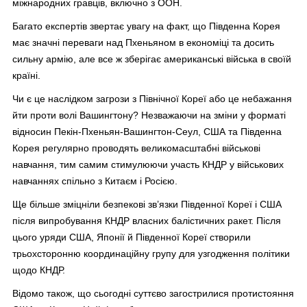
міжнародних гравців, включно з ООН.
Багато експертів звертає увагу на факт, що Південна Корея
має значні переваги над Пхеньяном в економіці та досить
сильну армію, але все ж зберігає американські війська в своїй
країні.
Чи є це наслідком загрози з Північної Кореї або це небажання
йти проти волі Вашингтону? Незважаючи на зміни у форматі
відносин Пекін-Пхеньян-Вашингтон-Сеул, США та Південна
Корея регулярно проводять великомасштабні військові
навчання, тим самим стимулюючи участь КНДР у військових
навчаннях спільно з Китаєм і Росією.
Ще більше зміцніли безпекові зв’язки Південної Кореї і США
після випробування КНДР власних балістичних ракет. Після
цього уряди США, Японії й Південної Кореї створили
трьохсторонню координаційну групу для узгодження політики
щодо КНДР.
Відомо також, що сьогодні суттєво загострилися протистояння