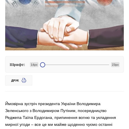
Шрифт:
14px
23px
ДРУК
Ймовірна зустріч президента України Володимира
Зеленського з Володимиром Путіним, посередництво
Реджепа Таїпа Ердогана, припинення вогню та укладення
мирної угоди – все це ми майже щоденно чуємо останні