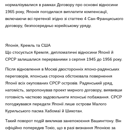
нормалізувалися в рамках Договору про основні відносини
1965 року, Японія погодилася виплатити компенсації,
включаючи всі претензії згідно зі статтею 4 Сан-Франциського
договору, безпосередньо корейському уряду.
Японія, Кремль та США
Що стосується Кремля, дипломатичні відносини Японії й
СРСР залишалися перерваними з серпня 1945 до 1956 року.
Після відновлення в Москві двосторонніх японо-радянських
переговорів, японська сторона обстоювала повернення
Японії всіх окупованих СРСР островів. Радянський уряд,
натомість, запропонував проект мирного договору, виявивши
готовність частково задовольнити японські побажання. СРСР
погоджувався передати Японії лише острови Малого
Курильського пасма Хабомаї й Шикотан.
Такий поворот подій викликав занепокоєння Вашингтону. Він
офіційно попередив Токіо, що в разі визнання Японією за