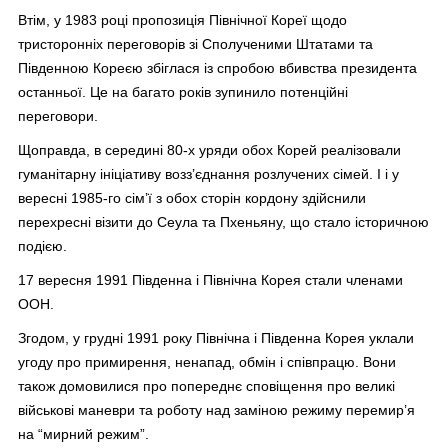
Втім, у 1983 році пропозиція Північної Кореї щодо
тристоронніх переговорів зі Сполученими Штатами та
Південною Кореєю збіглася із спробою вбивства президента
останньої. Це на багато років зупинило потенційні
переговори.
Щоправда, в середині 80-х уряди обох Корей реалізовали
гуманітарну ініціативу возз’єднання розлучених сімей. І і у
вересні 1985-го сім’ї з обох сторін кордону здійснили
перехресні візити до Сеула та Пхеньяну, що стало історичною
подією.
17 вересня 1991 Південна і Північна Корея стали членами
ООН.
Згодом, у грудні 1991 року Північна і Південна Корея уклали
угоду про примирення, ненапад, обмін і співпрацю. Вони
також домовилися про попереднє сповіщення про великі
військові маневри та роботу над заміною режиму перемир’я
на “мирний режим”.