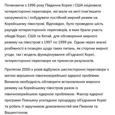
Починаючи з 1996 року Південна Корея і США ініціювали
чотиристоронні переговори, які мали на меті пом’якшити
напруженість і побудувати постійний мирний режим на
Корейському півострові. Відповідно, було проведено шість
раундів чотиристоронніх переговорів, в яких брали участь
обидві Кореї, США та Китай, для обговорення мирного
режиму на півострові з 1997 по 1999 рік. Однак через значні
розбіжності в позиціях щодо таких питань, як сторони мирної
угоди, так і модель функціонування об’єднаної Кореї,
чотиристоронні переговори не принесли результатів.
Протягом 2000-х років відбулися шестисторонні переговори з
метою вирішення північнокорейської ядерної проблеми.
Виникла необхідність обговорити встановлення мирного
режиму на Корейському півострові разом із
північнокорейською ядерною проблемою. Фактор ядерної
програми Пхеньяну ускладнює процедуру об’єднання Кореї
та робить її заручником домовленостей між Пекіном та
Вашингтоном.