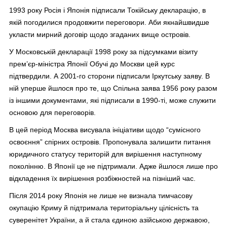
1993 року Росія і Японія підписали Токійську декларацію, в
якій погодилися продовжити переговори. Аби якнайшвидше
укласти мирний договір щодо згаданих вище островів.
У Московській декларації 1998 року за підсумками візиту
прем’єр-міністра Японії Обучі до Москви цей курс
підтвердили. А 2001-го сторони підписали Іркутську заяву. В
ній уперше йшлося про те, що Спільна заява 1956 року разом
із іншими документами, які підписали в 1990-ті, може служити
основою для переговорів.
В цей період Москва висувала ініціативи щодо “сумісного
освоєння” спірних островів. Пропонувала залишити питання
юридичного статусу територій для вирішення наступному
поколінню. В Японії це не підтримали. Адже йшлося лише про
відкладення їх вирішення розбіжностей на пізніший час.
Після 2014 року Японія не лише не визнала тимчасову
окупацію Криму й підтримала територіальну цілісність та
суверенітет України, а й стала єдиною азійською державою,