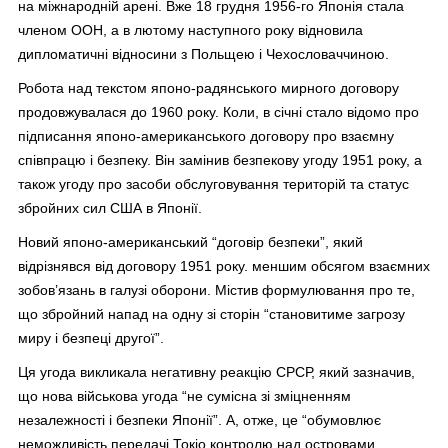
на міжнародній арені. Вже 18 грудня 1956-го Японія стала
членом ООН, а в лютому наступного року відновила
дипломатичні відносини з Польщею і Чехословаччиною.
Робота над текстом японо-радянського мирного договору
продовжувалася до 1960 року. Коли, в січні стало відомо про
підписання японо-американського договору про взаємну
співпрацю і безпеку. Він замінив безпекову угоду 1951 року, а
також угоду про засоби обслуговування територій та статус
збройних сил США в Японії.
Новий японо-американський “договір безпеки”, який
відрізнявся від договору 1951 року. меншим обсягом взаємних
зобов’язань в галузі оборони. Містив формулювання про те,
що збройний напад на одну зі сторін “стано­витиме загрозу
миру і безпеці другої”.
Ця угода викликала негативну реакцію СРСР, який зазначив,
що нова військова угода “не сумісна зі зміцненням
незалежності і безпеки Японії”. А, отже, це “обумовлює
неможливість передачі Токіо контролю над островами