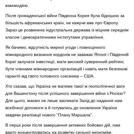
взаємодією.
Після громадянської війни Південна Корея була біднішою за
більшість африканських країн, не кажучи вже про Європу.
Зараз це розвинена індустріальна держава із міцним середнім
класом і демократичними інститутами управління.
Як бачимо, відсутність мирної угоди і повноцінного
міжнародного визнання кордонів не заважає Японії і Південній
Кореї залучати інвестиції, мати високий суверенний рейтинг,
бути членами міжнародних організацій і навіть мати безпекові
гарантії від свого головного союзника – США.
Хто сказав, що Україна не матиме такої ж геополітичної ваги
для Вашингтону після успішного завершення війни з Росією?
Для цього, маємо не лише закликати Захід до надання нам
всебічної допомоги а й готуватись до оновлення України
завдяки реалізації нового “Плану Маршала”.
В перші роки після завершення активних бойових дій, нам
варто концентруватись на розвитку сильної економіки,