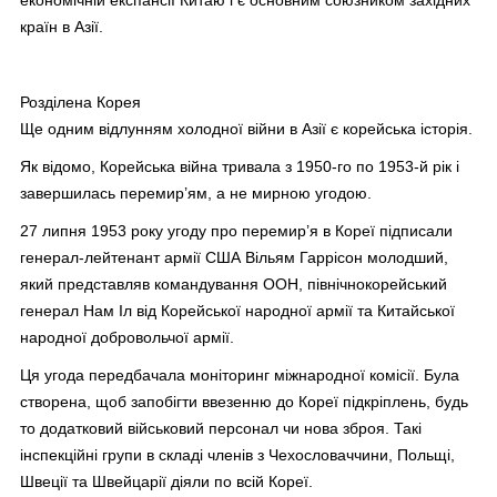
країн в Азії.
Розділена Корея
Ще одним відлунням холодної війни в Азії є корейська історія.
Як відомо, Корейська війна тривала з 1950-го по 1953-й рік і
завершилась перемир’ям, а не мирною угодою.
27 липня 1953 року угоду про перемир’я в Кореї підписали
генерал-лейтенант армії США Вільям Гаррісон молодший,
який представляв командування ООН, північнокорейський
генерал Нам Іл від Корейської народної армії та Китайської
народної добровольчої армії.
Ця угода передбачала моніторинг міжнародної комісії. Була
створена, щоб запобігти ввезенню до Кореї підкріплень, будь
то додатковий військовий персонал чи нова зброя. Такі
інспекційні групи в складі членів з Чехословаччини, Польщі,
Швеції та Швейцарії діяли по всій Кореї.