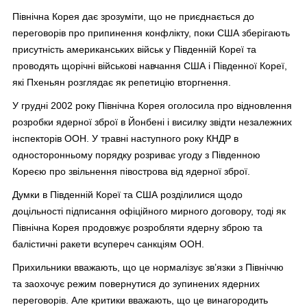
Північна Корея дає зрозуміти, що не приєднається до
переговорів про припинення конфлікту, поки США зберігають
присутність американських військ у Південній Кореї та
проводять щорічні військові навчання США і Південної Кореї,
які Пхеньян розглядає як репетицію вторгнення.
У грудні 2002 року Північна Корея оголосила про відновлення
розробки ядерної зброї в Йонбені і висилку звідти незалежних
інспекторів ООН. У травні наступного року КНДР в
односторонньому порядку розриває угоду з Південною
Кореєю про звільнення півострова від ядерної зброї.
Думки в Південній Кореї та США розділилися щодо
доцільності підписання офіційного мирного договору, тоді як
Північна Корея продовжує розробляти ядерну зброю та
балістичні ракети всупереч санкціям ООН.
Прихильники вважають, що це нормалізує зв’язки з Північчю
та заохочує режим повернутися до зупинених ядерних
переговорів. Але критики вважають, що це винагородить