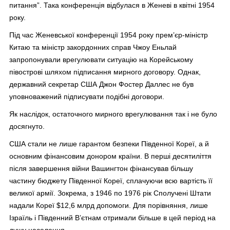
питання”. Така конференція відбулася в Женеві в квітні 1954
року.
Під час Женевської конференції 1954 року прем’єр-міністр
Китаю та міністр закордонних справ Чжоу Еньлай
запропонували врегулювати ситуацію на Корейському
півострові шляхом підписання мирного договору. Однак,
державний секретар США Джон Фостер Даллес не був
уповноважений підписувати подібні договори.
Як наслідок, остаточного мирного врегулювання так і не було
досягнуто.
США стали не лише гарантом безпеки Південної Кореї, а й
основним фінансовим донором країни. В перші десятиліття
після завершення війни Вашингтон фінансував більшу
частину бюджету Південної Кореї, сплачуючи всю вартість її
великої армії. Зокрема, з 1946 по 1976 рік Сполучені Штати
надали Кореї $12,6 млрд допомоги. Для порівняння, лише
Ізраїль і Південний В’єтнам отримали більше в цей період на
душу населення.