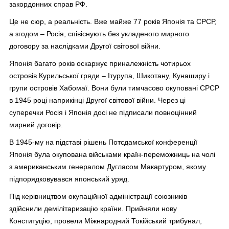
закордонних справ РФ.
Це не сюр, а реальність. Вже майже 77 років Японія та СРСР,
а згодом – Росія, співіснують без укладеного мирного
договору за наслідками Другої світової війни.
Японія багато років оскаржує приналежність чотирьох
островів Курильської гряди – Ітурупа, Шикотану, Кунаширу і
групи островів Хабомаї. Вони були тимчасово окуповані СРСР
в 1945 році наприкінці Другої світової війни. Через ці
суперечки Росія і Японія досі не підписали повноцінний
мирний договір.
В 1945-му на підставі рішень Потсдамської конференції
Японія була окупована військами країн-переможниць на чолі
з американським генералом Дугласом Макартуром, якому
підпорядковувався японський уряд.
Під керівництвом окупаційної адміністрації союзників
здійснили демілітаризацію країни. Прийняли нову
Конституцію, провели Міжнародний Токійський трибунал,