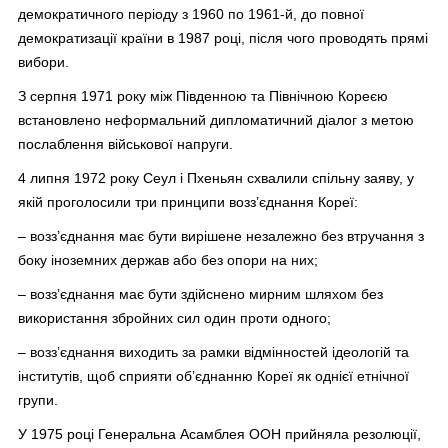
демократичного періоду з 1960 по 1961-й, до повної
демократизації країни в 1987 році, після чого проводять прямі
вибори.
З серпня 1971 року між Південною та Північною Кореєю
встановлено неформальний дипломатичний діалог з метою
послаблення військової напруги.
4 липня 1972 року Сеул і Пхеньян схвалили спільну заяву, у
якій проголосили три принципи возз’єднання Кореї:
– возз’єднання має бути вирішене незалежно без втручання з
боку іноземних держав або без опори на них;
– возз’єднання має бути здійснено мирним шляхом без
використання збройних сил один проти одного;
– возз’єднання виходить за рамки відмінностей ідеологій та
інститутів, щоб сприяти об’єднанню Кореї як однієї етнічної
групи.
У 1975 році Генеральна Асамблея ООН прийняла резолюції,