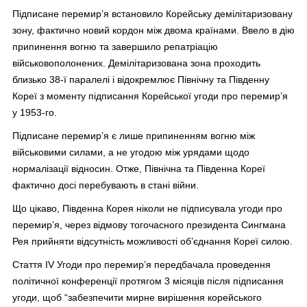
Підписане перемир’я встановило Корейську демілітаризовану
зону, фактично новий кордон між двома країнами. Ввело в дію
припинення вогню та завершило репатріацію
військовополонених. Демілітаризована зона проходить
близько 38-ї паралелі і відокремлює Північну та Південну
Кореї з моменту підписання Корейської угоди про перемир’я
у 1953-го.
Підписане перемир’я є лише припиненням вогню між
військовими силами, а не угодою між урядами щодо
нормалізації відносин. Отже, Північна та Південна Кореї
фактично досі перебувають в стані війни.
Що цікаво, Південна Корея ніколи не підписувала угоди про
перемир’я, через відмову тогочасного президента Сингмана
Рея прийняти відсутність можливості об’єднання Кореї силою.
Стаття IV Угоди про перемир’я передбачала проведення
політичної конференції протягом 3 місяців після підписання
угоди, щоб “забезпечити мирне вирішення корейського