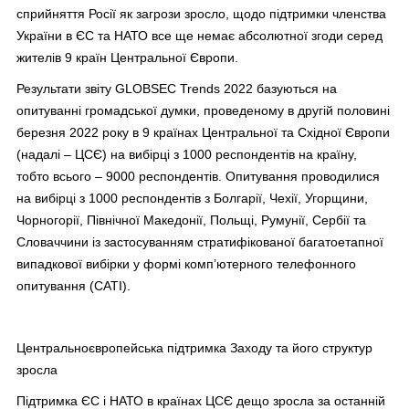
сприйняття Росії як загрози зросло, щодо підтримки членства
України в ЄС та НАТО все ще немає абсолютної згоди серед
жителів 9 країн Центральної Європи.
Результати звіту GLOBSEC Trends 2022 базуються на
опитуванні громадської думки, проведеному в другій половині
березня 2022 року в 9 країнах Центральної та Східної Європи
(надалі – ЦСЄ) на вибірці з 1000 респондентів на країну,
тобто всього – 9000 респондентів. Опитування проводилися
на вибірці з 1000 респондентів з Болгарії, Чехії, Угорщини,
Чорногорії, Північної Македонії, Польщі, Румунії, Сербії та
Словаччини із застосуванням стратифікованої багатоетапної
випадкової вибірки у формі комп’ютерного телефонного
опитування (CATI).
Центральноєвропейська підтримка Заходу та його структур
зросла
Підтримка ЄС і НАТО в країнах ЦСЄ дещо зросла за останній