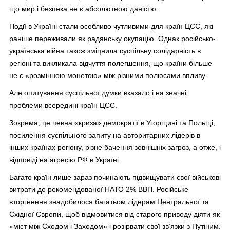
що мир і безпека не є абсолютною даністю.
Події в Україні стали особливо чутливими для країн ЦСЄ, які
раніше переживали як радянську окупацію. Однак російсько-
українська війна також зміцнила суспільну солідарність в
регіоні та викликала відчуття полегшення, що країни більше
не є «розмінною монетою» між різними полюсами впливу.
Але опитування суспільної думки вказало і на значні
проблеми всередині країн ЦСЄ.
Зокрема, це певна «криза» демократії в Угорщині та Польщі,
посилення суспільного запиту на авторитарних лідерів в
інших країнах регіону, різне бачення зовнішніх загроз, а отже, і
відповіді на агресію РФ в Україні.
Багато країн лише зараз починають підвищувати свої військові
витрати до рекомендованої НАТО 2% ВВП. Російське
вторгнення знадобилося багатьом лідерам Центральної та
Східної Європи, щоб відмовитися від старого приводу діяти як
«міст між Сходом і Заходом» і розірвати свої зв’язки з Путіним.