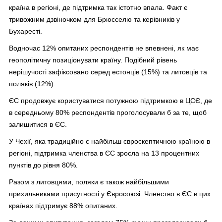
країна в регіоні, де підтримка так істотно впала. Факт є
тривожним дзвіночком для Брюсселю та керівників у
Бухаресті.
Водночас 12% опитаних респондентів не впевнені, як має
геополітичну позиціонувати країну. Подібний рівень
нерішучості зафіксовано серед естонців (15%) та литовців та
поляків (12%).
ЄС продовжує користуватися потужною підтримкою в ЦСЄ, де
в середньому 80% респондентів проголосували б за те, щоб
залишитися в ЄС.
У Чехії, яка традиційно є найбільш євроскептичною країною в
регіоні, підтримка членства в ЄС зросла на 13 процентних
пунктів до рівня 80%.
Разом з литовцями, поляки є також найбільшими
прихильниками присутності у Євросоюзі. Членство в ЄС в цих
країнах підтримує 88% опитаних.