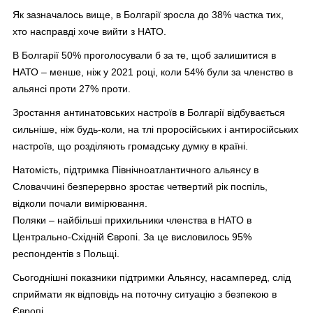
Як зазначалось вище, в Болгарії зросла до 38% частка тих,
хто насправді хоче вийти з НАТО.
В Болгарії 50% проголосували б за те, щоб залишитися в
НАТО – менше, ніж у 2021 році, коли 54% були за членство в
альянсі проти 27% проти.
Зростання антинатовських настроїв в Болгарії відбувається
сильніше, ніж будь-коли, на тлі проросійських і антиросійських
настроїв, що розділяють громадську думку в країні.
Натомість, підтримка Північноатлантичного альянсу в
Словаччині безперервно зростає четвертий рік поспіль,
відколи почали вимірювання.
Поляки – найбільші прихильники членства в НАТО в
Центрально-Східній Європі. За це висловилось 95%
респондентів з Польщі.
Сьогоднішні показники підтримки Альянсу, насамперед, слід
сприймати як відповідь на поточну ситуацію з безпекою в
Європі.