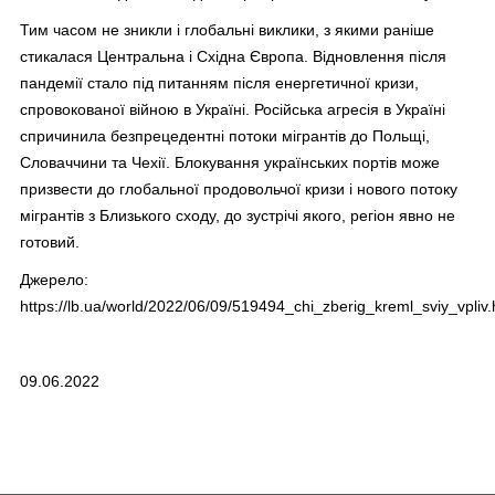
Тим часом не зникли і глобальні виклики, з якими раніше
стикалася Центральна і Східна Європа. Відновлення після
пандемії стало під питанням після енергетичної кризи,
спровокованої війною в Україні. Російська агресія в Україні
спричинила безпрецедентні потоки мігрантів до Польщі,
Словаччини та Чехії. Блокування українських портів може
призвести до глобальної продовольчої кризи і нового потоку
мігрантів з Близького сходу, до зустрічі якого, регіон явно не
готовий.
Джерело:
https://lb.ua/world/2022/06/09/519494_chi_zberig_kreml_sviy_vpliv.
09.06.2022