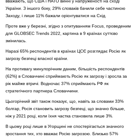
вважають, що США і НАТО винні у напруженості на сході
України. З іншого боку, 29% словаків бачили себе частиною
Заходу, і лише 11% бажали орієнтуватися на Схід.
Проте вже у березні, згідно з опитуванням Focus, проведеним
для GLOBSEC Trends 2022, картина в 9 країнах суттєво
змінилась.
Наразі 65% респондентів в країнах ЦСЄ розглядає Росію як
загрозу безпеці власної країни.
На противагу минулорічним даним, більшість респондентів
(62%) в Словаччині сприймають Росію як загрозу і зросла за
рік майже втричі. Водночас 37% сприймають РФ як
стратегічного партнера Словаччини.
Цьогорічний звіт також показує, що, навіть за словами 33%
болгар, Росія становить загрозу безпеці, що значно більше,
ніж у 2021 році, коли їхня частка становила лише 3%.
В цьому році лише в Угорщині не спостерігається значного
зростання тих, хто вважає Росію загрозою. Близько 57%