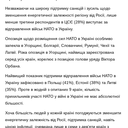
Незважаючи на широку підтримку санкцій і зусиль щодо
зменшення енергетичної залежності регіону від Росії, лише
менше третини респондентів в ЦСЄ (28%) виступає за
відправлення військ НАТО в Україну.
Опозиція щодо розміщення сил НАТО в Україні особливо
запекла в Угорщині, Болгарії, Словаччині, Румунії, Чехії та
Латвії. Різка опозиція в Угорщині, найвища зареєстрована
серед усіх країн, корелює з позицією голови уряду Віктора
Орбана.
Найвищий показник підтримки відправлення військ НАТО в
Україну зафіксовано в Польщі (41%), Естонії (38%) та Литві
(35%). Проте в жодній з опитаних 9 країн, кількість
прихильників участі НАТО у війні в Україні не має абсолютної
більшості.
Хоча більшість людей у кожній країні погоджуються зменшити
енергетичну залежність від Росії, підтримка санкцій, навіть
ціною інфляції, очевидна лише в семи з дев’яти країн з