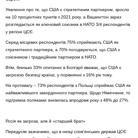
Уявлення про те, що США є стратегічним партнером, зросло
на 10 процентних пунктів з 2021 року, а Вашингтон зараз
розглядається як ключовий союзник в НАТО 3/4 респондентів
у регіоні ЦСЄ.
Серед місцевих респондентів 75% сприймають США як
стратегічного партнера, а 70% погоджуються, що США є
союзником і традиційним партнером в НАТО.
Втім, близько 33% опитаних в Болгарії вважає, що США є
загрозою безпеці країни, у порівнянні з 16% рік тому.
На противагу – 73% респондентів з Польщі сприймає США як
найважливішого закордонного партнера. Щодо Німеччини, то
підтримка поляками знизилась впродовж року з 48% до 27%.
Росія як загроза, але й «старший брат»
Передусім зазначимо, що в низці слов’янських держав ЦСЄ