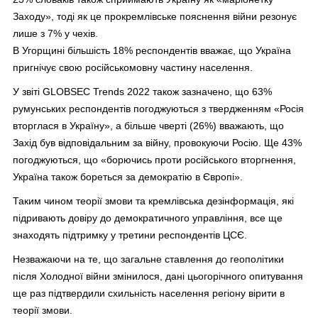
Заходу», тоді як це прокремлівське пояснення війни резонує
лише з 7% у чехів.
В Угорщині більшість 18% респондентів вважає, що Україна
пригнічує свою російськомовну частину населення.
У звіті GLOBSEC Trends 2022 також зазначено, що 63%
румунських респондентів погоджуються з твердженням «Росія
вторглася в Україну», а більше чверті (26%) вважають, що
Захід був відповідальним за війну, провокуючи Росію. Ще 43%
погоджуються, що «борючись проти російського вторгнення,
Україна також бореться за демократію в Європі».
Таким чином теорії змови та кремлівська дезінформація, які
підривають довіру до демократичного управління, все ще
знаходять підтримку у третини респондентів ЦСЄ.
Незважаючи на те, що загальне ставлення до геополітики
після Холодної війни змінилося, дані цьогорічного опитування
ще раз підтвердили схильність населення регіону вірити в
теорії змови.