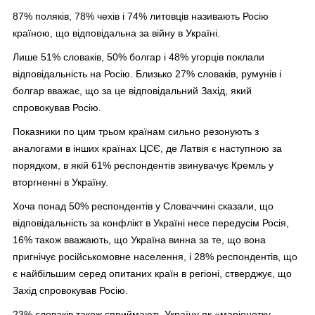
87% поляків, 78% чехів і 74% литовців називають Росію
країною, що відповідальна за війну в Україні.
Лише 51% словаків, 50% болгар і 48% угорців поклали
відповідальність на Росію. Близько 27% словаків, румунів і
болгар вважає, що за це відповідальний Захід, який
спровокував Росію.
Показники по цим трьом країнам сильно резонують з
аналогами в інших країнах ЦСЄ, де Латвія є наступною за
порядком, в якій 61% респондентів звинувачує Кремль у
вторгненні в Україну.
Хоча понад 50% респондентів у Словаччині сказали, що
відповідальність за конфлікт в Україні несе передусім Росія,
16% також вважають, що Україна винна за те, що вона
пригнічує російськомовне населення, і 28% респондентів, що
є найбільшим серед опитаних країн в регіоні, стверджує, що
Захід спровокував Росію.
23% словаків також сприймають Україну як «маріонетку