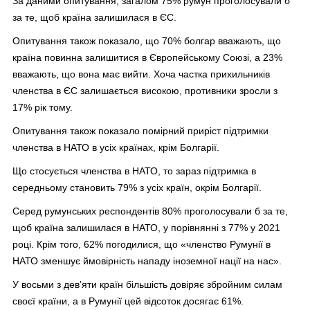
За даними опитування, загалом 75% румун проголосували б
за те, щоб країна залишилася в ЄС.
Опитування також показало, що 70% болгар вважають, що
країна повинна залишитися в Європейському Союзі, а 23%
вважають, що вона має вийти. Хоча частка прихильників
членства в ЄС залишається високою, противники зросли з
17% рік тому.
Опитування також показало помірний приріст підтримки
членства в НАТО в усіх країнах, крім Болгарії.
Що стосується членства в НАТО, то зараз підтримка в
середньому становить 79% з усіх країн, окрім Болгарії.
Серед румунських респондентів 80% проголосували б за те,
щоб країна залишилася в НАТО, у порівнянні з 77% у 2021
році. Крім того, 62% погодилися, що «членство Румунії в
НАТО зменшує ймовірність нападу іноземної нації на нас».
У восьми з дев’яти країн більшість довіряє збройним силам
своєї країни, а в Румунії цей відсоток досягає 61%.