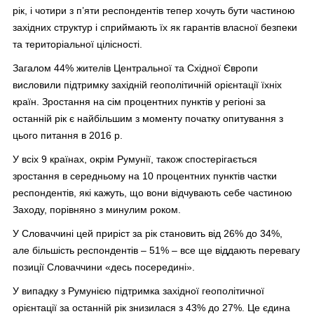
рік, і чотири з п’яти респондентів тепер хочуть бути частиною
західних структур і сприймають їх як гарантів власної безпеки
та територіальної цілісності.
Загалом 44% жителів Центральної та Східної Європи
висловили підтримку західній геополітичній орієнтації їхніх
країн. Зростання на сім процентних пунктів у регіоні за
останній рік є найбільшим з моменту початку опитування з
цього питання в 2016 р.
У всіх 9 країнах, окрім Румунії, також спостерігається
зростання в середньому на 10 процентних пунктів частки
респондентів, які кажуть, що вони відчувають себе частиною
Заходу, порівняно з минулим роком.
У Словаччині цей приріст за рік становить від 26% до 34%,
але більшість респондентів – 51% – все ще віддають перевагу
позиції Словаччини «десь посередині».
У випадку з Румунією підтримка західної геополітичної
орієнтації за останній рік знизилася з 43% до 27%. Це єдина