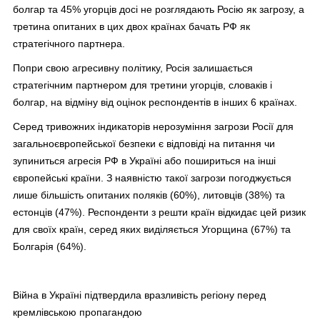
болгар та 45% угорців досі не розглядають Росію як загрозу, а
третина опитаних в цих двох країнах бачать РФ як
стратегічного партнера.
Попри свою агресивну політику, Росія залишається
стратегічним партнером для третини угорців, словаків і
болгар, на відміну від оцінок респондентів в інших 6 країнах.
Серед тривожних індикаторів нерозуміння загрози Росії для
загальноєвропейської безпеки є відповіді на питання чи
зупиниться агресія РФ в Україні або пошириться на інші
європейські країни. З наявністю такої загрози погоджується
лише більшість опитаних поляків (60%), литовців (38%) та
естонців (47%). Респонденти з решти країн відкидає цей ризик
для своїх країн, серед яких виділяється Угорщина (67%) та
Болгарія (64%).
Війна в Україні підтвердила вразливість регіону перед
кремлівською пропагандою