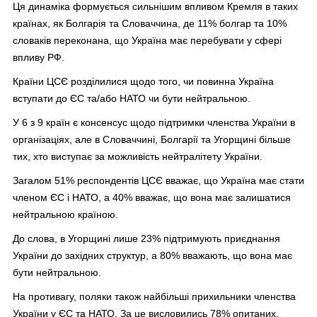
Ця динаміка формується сильнішим впливом Кремля в таких
країнах, як Болгарія та Словаччина, де 11% болгар та 10%
словаків переконана, що Україна має перебувати у сфері
впливу РФ.
Країни ЦСЄ розділилися щодо того, чи повинна Україна
вступати до ЄС та/або НАТО чи бути нейтральною.
У 6 з 9 країн є консенсус щодо підтримки членства України в
організаціях, але в Словаччині, Болгарії та Угорщині більше
тих, хто виступає за можливість нейтралітету України.
Загалом 51% респондентів ЦСЄ вважає, що Україна має стати
членом ЄС і НАТО, а 40% вважає, що вона має залишатися
нейтральною країною.
До слова, в Угорщині лише 23% підтримують приєднання
України до західних структур, а 80% вважають, що вона має
бути нейтральною.
На противагу, поляки також найбільші прихильники членства
України у ЄС та НАТО. За це висловились 78% опитаних.