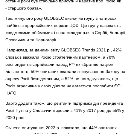
останні роки був стабільно присутній наратив про Росію як
«старшого брата».
Так, минулого року GLOBSEC визначив групу з чотирьох
найбільш проросійських держав ЦСЄ. Цю групу називають
«ведмежими обіймами» і вона складається з Сербії, Болгарії,
Словаччини та Чорногорії.
Наприклад, за даними звіту GLOBSEC Trends 2021 р., 42%
словаків вважали Росію стратегічним партнером, а 78%
респондентів сприймали народ РФ як «братню націю».
Більше того, 50% опитаних вважали звинувачення Заходу на
адресу Росії безпідставним, а 52% не погоджувались, що
Росія агресивна у своїх діях та намагається послабити ЄС і
НАТО.
Варто додати також, що рейтинги підтримки дій президента
Росії Путіна у Словаччині зросли з 41% у 2017 році до 55% у
2020 році.
Січневе опитування 2022 р. показало, що 44% опитаних