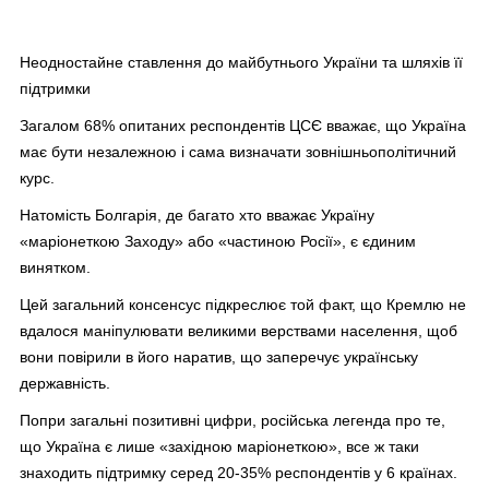
Неодностайне ставлення до майбутнього України та шляхів її
підтримки
Загалом 68% опитаних респондентів ЦСЄ вважає, що Україна
має бути незалежною і сама визначати зовнішньополітичний
курс.
Натомість Болгарія, де багато хто вважає Україну
«маріонеткою Заходу» або «частиною Росії», є єдиним
винятком.
Цей загальний консенсус підкреслює той факт, що Кремлю не
вдалося маніпулювати великими верствами населення, щоб
вони повірили в його наратив, що заперечує українську
державність.
Попри загальні позитивні цифри, російська легенда про те,
що Україна є лише «західною маріонеткою», все ж таки
знаходить підтримку серед 20-35% респондентів у 6 країнах.