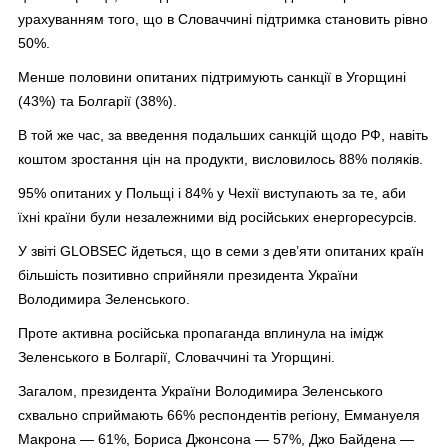
урахуванням того, що в Словаччині підтримка становить рівно
50%.
Менше половини опитаних підтримують санкції в Угорщині
(43%) та Болгарії (38%).
В той же час, за введення подальших санкцій щодо РФ, навіть
коштом зростання цін на продукти, висловилось 88% поляків.
95% опитаних у Польщі і 84% у Чехії виступають за те, аби
їхні країни були незалежними від російських енергоресурсів.
У звіті GLOBSEC йдеться, що в семи з дев’яти опитаних країн
більшість позитивно сприйняли президента України
Володимира Зеленського.
Проте активна російська пропаганда вплинула на імідж
Зеленського в Болгарії, Словаччині та Угорщині.
Загалом, президента України Володимира Зеленського
схвально сприймають 66% респондентів регіону, Еммануеля
Макрона — 61%, Бориса Джонсона — 57%, Джо Байдена —