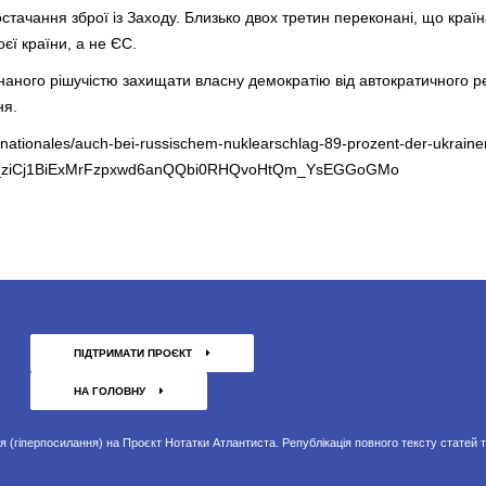
тачання зброї із Заходу. Близько двох третин переконані, що країна
єї країни, а не ЄС.
днаного рішучістю захищати власну демократію від автократичного ре
ня.
ernationales/auch-bei-russischem-nuklearschlag-89-prozent-der-ukrain
Ey_ziCj1BiExMrFzpxwd6anQQbi0RHQvoHtQm_YsEGGoGMo
ПІДТРИМАТИ ПРОЄКТ
НА ГОЛОВНУ
(гіперпосилання) на Проєкт Нотатки Атлантиста. Републікація повного тексту статей т