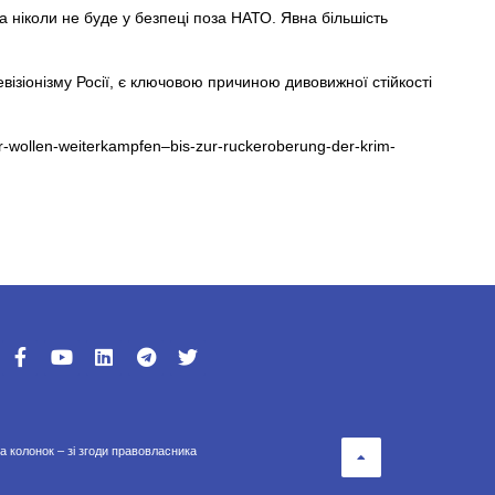
 ніколи не буде у безпеці поза НАТО. Явна більшість
візіонізму Росії, є ключовою причиною дивовижної стійкості
er-wollen-weiterkampfen–bis-zur-ruckeroberung-der-krim-
а колонок – зі згоди правовласника