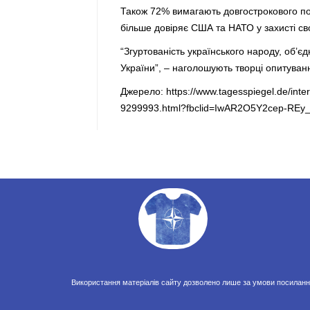
Також 72% вимагають довгострокового пос
більше довіряє США та НАТО у захисті сво
“Згуртованість українського народу, об’є
України”, – наголошують творці опитуван
Джерело:
https://www.tagesspiegel.de/int
9299993.html?fbclid=IwAR2O5Y2cep-R
Використання матеріалів сайту дозволено лише за умови посилання 