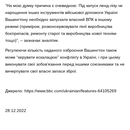
“На мою думку причина є очевидною: Під запуск ленд-лізу чи
нарощення інших інструментів військової допомоги Україні
Вашингтону необхідно запускати власний ВПК в іншому
режимі (приміром, розконсервовувати лінії виробництва
боєприпасів, ремонту старої та виробництва нової техніки
тощо)”, – зазначає аналітик.
Регулюючи кількість наданого озброєння Вашингтон також
може “керувати ескалацією” конфлікту в Україні, і при цьому
виконувати свої зобов’язання перед іншими союзниками та не
вичерпувати свої власні запаси зброї.
Джерело:
https://www.bbc.com/ukrainian/features-64105269
28.12.2022