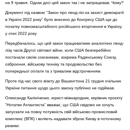
на 9 травня. Однак досі цей закон так і не запрацював. Чому?
Документ під назвою “Закон про ленд-ліз на захист демократії
в Україні 2022 року” було внесено до Конгресу США ще до
початку повномасштабного російського вторгнення в Україну,
у січні 2022 року.
Передбачалось, що цей закон працюватиме аналогічно ленд-
лізу часів Другої світової війни, коли США безперебійно
постачали своїм союзникам, зокрема Радянському Союзу,
озброєння, військову техніку та продовольство без
попередньої оплати та з тривалим відстроченням.
Проте під час свого візиту до Вашингтона 21 грудня очільник
України питання щодо цього закону публічно не підіймав.
Олександр Калініченко, юрист-міжнародник, керівник проєкту
“Нотатки Атлантиста” вважає, що США свідомо не хочуть
запускати на повну потужність свій військово-промисловий
комплекс (ВПК) і воліють надавати зброю Києву в поточному
режимі.