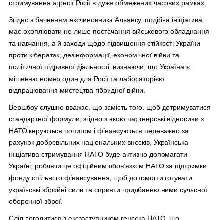
стримування агресії Росії в дуже обмежених часових рамках.
Згідно з баченням ексчиновника Альянсу, подібна ініціатива
має охоплювати не лише постачання військового обладнання
та навчання, а й заходи щодо підвищення стійкості України
проти кібератак, дезінформації, економічної війни та
політичної підривної діяльності, визнаючи, що Україна є
мішенню номер один для Росії та лабораторією
відпрацювання мистецтва гібридної війни.
Вершбоу слушно вважає, що замість того, щоб дотримуватися
стандартної формули, згідно з якою партнерські відносини з
НАТО керуються попитом і фінансуються переважно за
рахунок добровільних національних внесків, Українська
ініціатива стримування НАТО буде активно допомагати
Україні, роблячи це офіційним обов’язком НАТО за підтримки
фонду спільного фінансування, щоб допомогти готувати
українські збройні сили та сприяти придбанню ними сучасної
оборонної зброї.
Слід погодитися з ексзаступником генсека НАТО, що