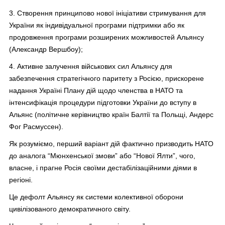
3. Створення принципово нової ініціативи стримування для
України як індивідуальної програми підтримки або як
продовження програми розширених можливостей Альянсу
(Александр Вершбоу);
4. Активне залучення військових сил Альянсу для
забезпечення стратегічного паритету з Росією, прискорене
надання Україні Плану дій щодо членства в НАТО та
інтенсифікація процедури підготовки України до вступу в
Альянс (політичне керівництво країн Балтії та Польщі, Андерс
Фог Расмуссен).
Як розуміємо, перший варіант дій фактично призводить НАТО
до аналога “Мюнхенської змови” або “Нової Ялти”, чого,
власне, і прагне Росія своїми дестабілізаційними діями в
регіоні.
Це дефолт Альянсу як системи колективної оборони
цивілізованого демократичного світу.