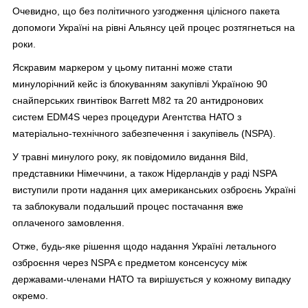
Очевидно, що без політичного узгодження цілісного пакета
допомоги Україні на рівні Альянсу цей процес розтягнеться на
роки.
Яскравим маркером у цьому питанні може стати
минулорічний кейс із блокуванням закупівлі Україною 90
снайперських гвинтівок Barrett M82 та 20 антидронових
систем EDM4S через процедури Агентства НАТО з
матеріально-технічного забезпечення і закупівель (NSPA).
У травні минулого року, як повідомило видання Bild,
представники Німеччини, а також Нідерландів у раді NSPA
виступили проти надання цих американських озброєнь Україні
та заблокували подальший процес постачання вже
оплаченого замовлення.
Отже, будь-яке рішення щодо надання Україні летального
озброєння через NSPA є предметом консенсусу між
державами-членами НАТО та вирішується у кожному випадку
окремо.