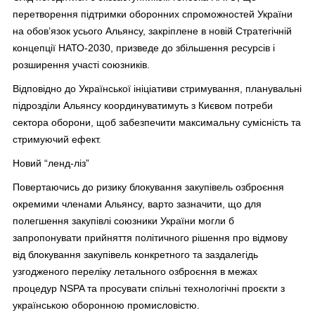
перетворення підтримки оборонних спроможностей України
на обов’язок усього Альянсу, закріплене в новій Стратегічній
концепції НАТО-2030, призведе до збільшення ресурсів і
розширення участі союзників.
Відповідно до Української ініціативи стримування, планувальні
підрозділи Альянсу координуватимуть з Києвом потреби
сектора оборони, щоб забезпечити максимальну сумісність та
стримуючий ефект.
Новий “ленд-ліз”
Повертаючись до ризику блокування закупівель озброєння
окремими членами Альянсу, варто зазначити, що для
полегшення закупівлі союзники України могли б
запропонувати прийняття політичного рішення про відмову
від блокування закупівель конкретного та заздалегідь
узгодженого переліку летального озброєння в межах
процедур NSPA та просувати спільні технологічні проєкти з
українською оборонною промисловістю.