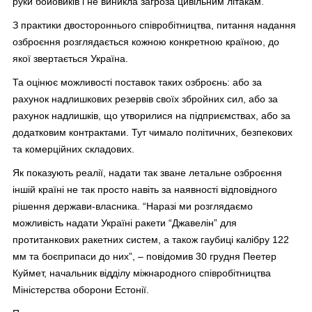
руки бойовиків і не виникла загроза цивільним літакам.
З практики двостороннього співробітництва, питання надання
озброєння розглядається кожною конкретною країною, до
якої звертається Україна.
Та оцінює можливості поставок таких озброєнь: або за
рахунок надлишкових резервів своїх збройних сил, або за
рахунок надлишків, що утворилися на підприємствах, або за
додатковим контрактами. Тут чимало політичних, безпекових
та комерційних складових.
Як показують реалії, надати так зване летальне озброєння
іншій країні не так просто навіть за наявності відповідного
рішення держави-власника. “Наразі ми розглядаємо
можливість надати Україні ракети “Джавелін” для
протитанкових ракетних систем, а також гаубиці калібру 122
мм та боєприпаси до них”, – повідомив 30 грудня Пеетер
Куймет, начальник відділу міжнародного співробітництва
Міністерства оборони Естонії.