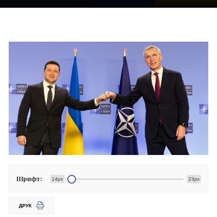
Шрифт:
14px
23px
ДРУК