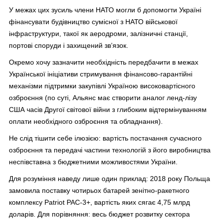
У межах цих зусиль члени НАТО могли б допомогти Україні
фінансувати будівництво сумісної з НАТО військової
інфраструктури, такої як аеродроми, залізничні станції,
портові споруди і захищений зв’язок.
Окремо хочу зазначити необхідність передбачити в межах
Української ініціативи стримування фінансово-гарантійні
механізми підтримки закупівлі Україною високовартісного
озброєння (по суті, Альянс має створити аналог ленд-лізу
США часів Другої світової війни з глибоким відтермінуванням
оплати необхідного озброєння та обладнання).
Не слід тішити себе ілюзією: вартість постачання сучасного
озброєння та передачі частини технологій з його виробництва
неспівставна з бюджетними можливостями України.
Для розуміння наведу лише один приклад: 2018 року Польща
замовила поставку чотирьох батарей зенітно-ракетного
комплексу Patriot PAC-3+, вартість яких сягає 4,75 млрд
доларів. Для порівняння: весь бюджет розвитку сектора