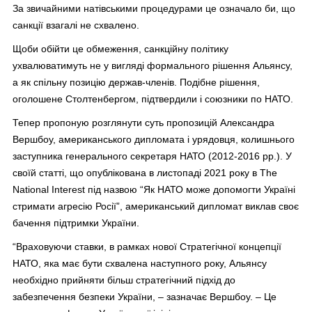
За звичайними натівськими процедурами це означало би, що
санкції взагалі не схвалено.
Щоби обійти це обмеження, санкційну політику
ухвалюватимуть не у вигляді формального рішення Альянсу,
а як спільну позицію держав-членів. Подібне рішення,
оголошене Столтенбергом, підтвердили і союзники по НАТО.
Тепер пропоную розглянути суть пропозицій Александра
Вершбоу, американського дипломата і урядовця, колишнього
заступника генерального секретаря НАТО (2012-2016 рр.). У
своїй статті, що опублікована в листопаді 2021 року в The
National Interest під назвою “Як НАТО може допомогти Україні
стримати агресію Росії”, американський дипломат виклав своє
бачення підтримки України.
“Враховуючи ставки, в рамках нової Стратегічної концепції
НАТО, яка має бути схвалена наступного року, Альянсу
необхідно прийняти більш стратегічний підхід до
забезпечення безпеки України, – зазначає Вершбоу. – Це