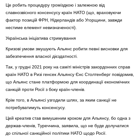
Це робить процедуру громіздкою і залежною від
славнозвісного консенсусу країн НАТО (що, враховуючи
фактор позицій ФРН, Нідерландів або Угорщини, завжди
нестиме елемент невизначеності).
Українська ініціатива стримування
Кризові умови змушують Альянс робити певні висновки для
забезпечення власної дієздатності.
Так, у грудні 2021 року на саміті міністрів закордонних справ
країн НАТО в Ризі генсек Альянсу Єнс Столтенберг повідомив,
що Альянс стане платформою для координації економічних
санкцій проти Росії з боку країн-членів.
Крім того, в Альянсі узгодили шлях, за яким санкції не
потребуватимуть консенсусу.
Цей креатив став вимушеним кроком для Альянсу, бо одна з
держав-членів, Туреччина, заявила, що не буде долучатися
до спільної санкційної політики НАТО щодо Росії.