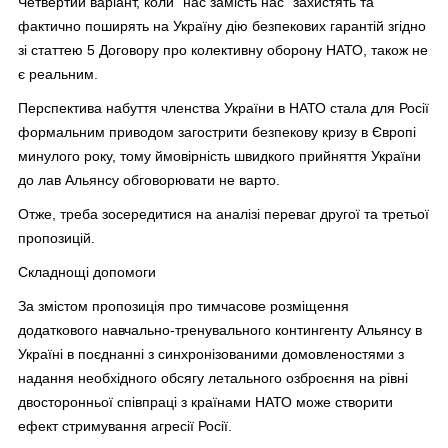
Четвертий варіант, коли “нас замість нас” захистять та
фактично поширять на Україну дію безпекових гарантій згідно
зі статтею 5 Договору про колективну оборону НАТО, також не
є реальним.
Перспектива набуття членства України в НАТО стала для Росії
формальним приводом загострити безпекову кризу в Європі
минулого року, тому ймовірність швидкого прийняття України
до лав Альянсу обговорювати не варто.
Отже, треба зосередитися на аналізі переваг другої та третьої
пропозицій.
Складнощі допомоги
За змістом пропозиція про тимчасове розміщення
додаткового навчально-тренувального контингенту Альянсу в
Україні в поєднанні з синхронізованими домовленостями з
надання необхідного обсягу летального озброєння на рівні
двосторонньої співпраці з країнами НАТО може створити
ефект стримування агресії Росії.