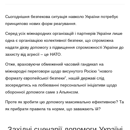
Сьогоднішня безпекова ситуація навколо України потребує
принципово нових форм реагування.
Серед усіх міжнародних організацій і партнерів України лише
одна є організацією колективної безпеки, що спроможна
надати дієву допомогу з підвищення спроможності України до
захисту від агресії – це НАТО.
Отже, враховуючи обмежений часовий гандикап на
міжнародні переговори щодо висунутого Росією “нового
формату європейської безпеки”, нашій державі слід
зосередитись на лобіюванні персональної ініціативи щодо
оборонної допомоги саме з Альянсом.
Проте як зробити цю допомогу максимально ефективною? Та
як прибрати правила та норми, що заважають їй?
Західні сценарії допомоги Україні