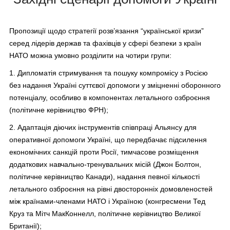
Пропозиції щодо стратегії розв’язання “української кризи”
серед лідерів держав та фахівців у сфері безпеки з країн
НАТО можна умовно розділити на чотири групи:
1. Дипломатія стримування та пошуку компромісу з Росією
без надання Україні суттєвої допомоги у зміцненні оборонного
потенціалу, особливо в компонентах летального озброєння
(політичне керівництво ФРН);
2. Адаптація діючих інструментів співпраці Альянсу для
оперативної допомоги Україні, що передбачає підсилення
економічних санкцій проти Росії, тимчасове розміщення
додаткових навчально-тренувальних місій (Джон Болтон,
політичне керівництво Канади), надання певної кількості
летального озброєння на рівні двосторонніх домовленостей
між країнами-членами НАТО і Україною (конгресмени Тед
Круз та Мітч МакКоннелл, політичне керівництво Великої
Британії);