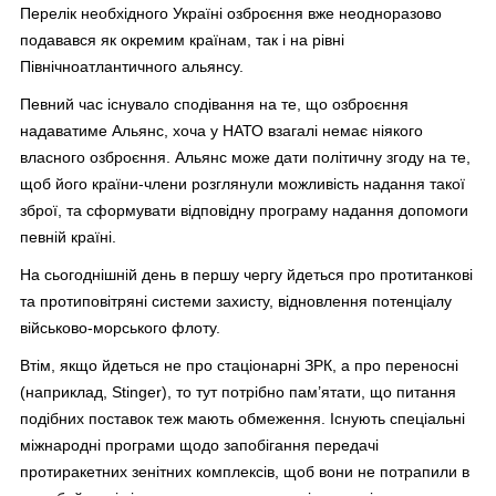
Перелік необхідного Україні озброєння вже неодноразово
подавався як окремим країнам, так і на рівні
Північноатлантичного альянсу.
Певний час існувало сподівання на те, що озброєння
надаватиме Альянс, хоча у НАТО взагалі немає ніякого
власного озброєння. Альянс може дати політичну згоду на те,
щоб його країни-члени розглянули можливість надання такої
зброї, та сформувати відповідну програму надання допомоги
певній країні.
На сьогоднішній день в першу чергу йдеться про протитанкові
та протиповітряні системи захисту, відновлення потенціалу
військово-морського флоту.
Втім, якщо йдеться не про стаціонарні ЗРК, а про переносні
(наприклад, Stinger), то тут потрібно пам’ятати, що питання
подібних поставок теж мають обмеження. Існують спеціальні
міжнародні програми щодо запобігання передачі
протиракетних зенітних комплексів, щоб вони не потрапили в