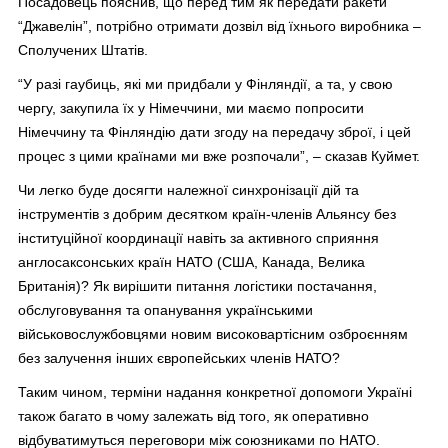
Посадовець пояснив, що перед тим як передати ракети
“Джавелін”, потрібно отримати дозвіл від їхнього виробника –
Сполучених Штатів.
“У разі гаубиць, які ми придбали у Фінляндії, а та, у свою
чергу, закупила їх у Німеччини, ми маємо попросити
Німеччину та Фінляндію дати згоду на передачу зброї, і цей
процес з цими країнами ми вже розпочали”, – сказав Куймет.
Чи легко буде досягти належної синхронізації дій та
інструментів з добрим десятком країн-членів Альянсу без
інституційної координації навіть за активного сприяння
англосаксонських країн НАТО (США, Канада, Велика
Британія)? Як вирішити питання логістики постачання,
обслуговування та опанування українськими
військовослужбовцями новим високовартісним озброєнням
без залучення інших європейських членів НАТО?
Таким чином, терміни надання конкретної допомоги Україні
також багато в чому залежать від того, як оперативно
відбуватимуться переговори між союзниками по НАТО.